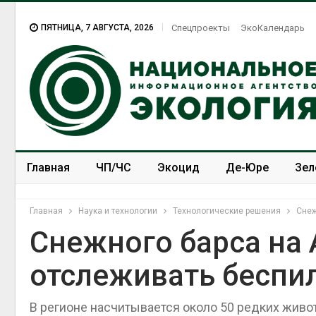
ПЯТНИЦА, 7 АВГУСТА, 2026
Спецпроекты
ЭкоКалендарь
Главная
ЧП/ЧС
Экоцид
Де-Юре
Зел
Спецпроекты
ЭкоЗОЖ
Главная
Наука и технологии
Технологические решения
Снеж
Снежного барса на 
отслеживать беспи
В регионе насчитывается около 50 редких жив