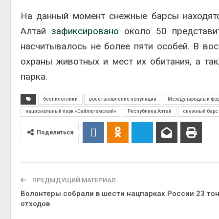
На данный момент снежные барсы находятс
Алтай
зафиксировано
около 50 представит
насчитывалось не более пяти особей. В во
охраны животных и мест их обитания, а та
парка.
беспилотники
восстановление популяции
Международный фору
национальный парк «Сайлюгемский»
Республика Алтай
снежный барс
Поделиться
ПРЕДЫДУЩИЙ МАТЕРИАЛ
Волонтеры собрали в шести нацпарках России 23 то
отходов