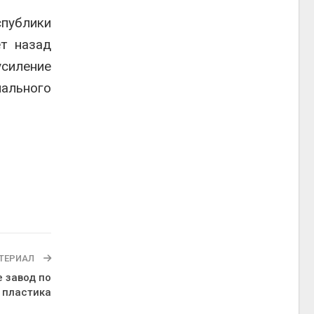
спублики
т назад
усиление
нального
ТЕРИАЛ
е завод по
 пластика