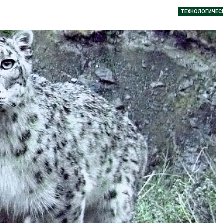
аде
Авг 6, 2026
ТЕХНОЛОГИЧЕС
026
В китайской 
Изменение климата
Шэньси из-за
меняет ареалы бабочек
эвакуировали
по всему миру
тыс. человек
Авг 6, 2026
Авг 6, 2026
В Австралии снизят
МЕГА и ВкусВ
стоимость установки
установили
солнечных панелей для
экообменник
бизнеса
вторсырья
026
Авг 6, 2026
Москвариум отметит 11-
Учёные пред
летие трёхдневным
получать пит
фестивалем
из воздуха с
ветра
Авг 5, 2026
Авг 6, 2026
В Кении противников
строительства АЭС
Приложение 
проверяют по статье о
для контрол
терроризме
площадок зап