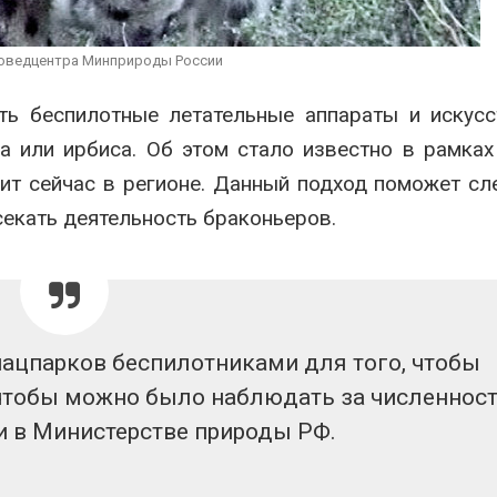
сентябре
026
Авг 6, 2026
Суд запретил
поведцентра Минприроды России
использовать
Европа теряе
крокодилов для охраны
больше лесн
ть беспилотные летательные аппараты и искус
израильской тюрьмы
биомассы из-з
вредителей и
026
а или ирбиса. Об этом стало известно в рамка
Авг 6, 2026
ит сейчас в регионе. Данный подход поможет сл
секать деятельность браконьеров.
нацпарков беспилотниками для того, чтобы
 чтобы можно было наблюдать за численнос
и в Министерстве природы РФ.