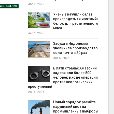
на с
Авг 6, 2026
КИЕ РЕШЕНИЯ
Авг 6
провинции
Учёные научили салат
 паводков
производить «животный»
 более 140
белок для растительного
мяса
Авг 6, 2026
илл
Засуха в Индонезии
увеличила производство
и для сбора
соли почти в 20 раз
Авг 6, 2026
Авг 6
В пяти странах Амазонии
ложили
задержали более 800
ьевую воду
человек в ходе операции
 помощью
против экологических
преступлений
Авг 6, 2026
«Экопульс»
Новый порядок расчёта
я мусорных
нарушений квот на
устят в
промышленные выбросы