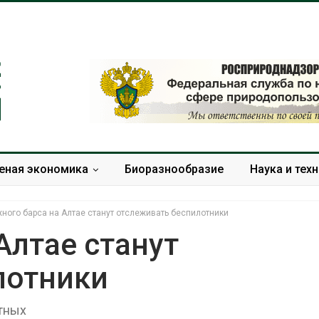
еная экономика
Биоразнообразие
Наука и тех
ного барса на Алтае станут отслеживать беспилотники
Алтае станут
лотники
В Домодедове
Панамский ка
ликвидируют
ограничивает
последствия разлива
судов из-за 
отных
химикатов после пожара
пресной вод