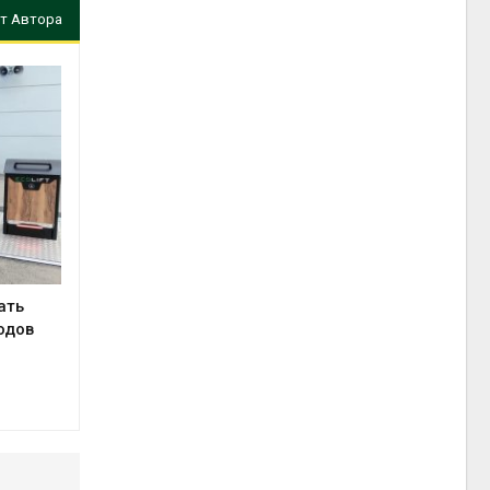
т Автора
ать
одов