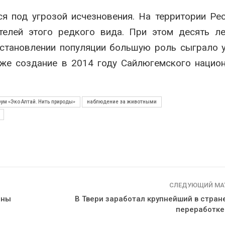
я под угрозой исчезновения. На территории Ре
елей этого редкого вида. При этом десять ле
сстановлении популяции большую роль сыграло 
кже создание в 2014 году Сайлюгемского нацио
м «Эко Алтай. Нить природы»
наблюдение за животными
СЛЕДУЮЩИЙ МА
нны
В Твери заработал крупнейший в стран
переработке