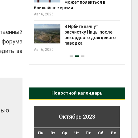
может появиться в
Авг 5
ближайшее время
Авг 6, 2026
т всё
ой
В Ирбите начнут
ственный
а засух,
расчистку Ницы после
 рубок
рекордного дождевого
Авг 5
х форума
паводка
едить за
Авг 6, 2026
Новостной календарь
тью
Октябрь 2023
Пн
Вт
Ср
Чт
Пт
Сб
Вс