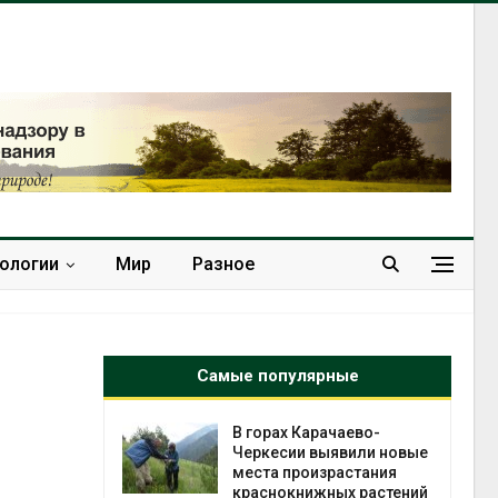
нологии
Мир
Разное
Самые популярные
нал вновь
В горах Карачаево-
 загрузку
Черкесии выявили новые
дефицита
места произрастания
ы
краснокнижных растений