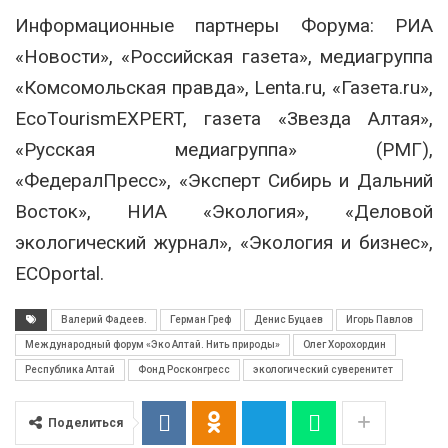
Информационные партнеры Форума: РИА
«Новости», «Российская газета», медиагруппа
«Комсомольская правда», Lenta.ru, «Газета.ru»,
EcoTourismEXPERT, газета «Звезда Алтая»,
«Русская медиагруппа» (РМГ),
«ФедералПресс», «Эксперт Сибирь и Дальний
Восток», НИА «Экология», «Деловой
экологический журнал», «Экология и бизнес»,
ECOportal.
Валерий Фадеев.
Герман Греф
Денис Буцаев
Игорь Павлов
Международный форум «Эко Алтай. Нить природы»
Олег Хорохордин
Республика Алтай
Фонд Росконгресс
экологический суверенитет
Поделиться