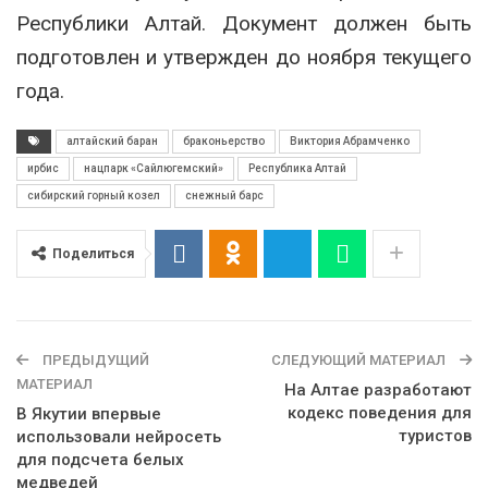
Республики Алтай. Документ должен быть
подготовлен и утвержден до ноября текущего
года.
алтайский баран
браконьерство
Виктория Абрамченко
ирбис
нацпарк «Сайлюгемский»
Республика Алтай
сибирский горный козел
снежный барс
Поделиться
ПРЕДЫДУЩИЙ
СЛЕДУЮЩИЙ МАТЕРИАЛ
МАТЕРИАЛ
На Алтае разработают
кодекс поведения для
В Якутии впервые
туристов
использовали нейросеть
для подсчета белых
медведей