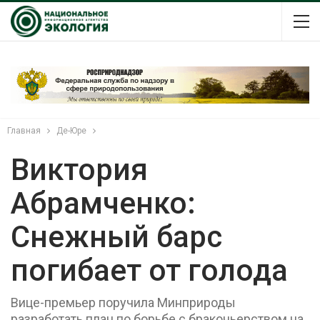
Главная
Де-Юре
Виктория
Абрамченко:
Снежный барс
погибает от голода
Вице-премьер поручила Минприроды
разработать план по борьбе с браконьерством на