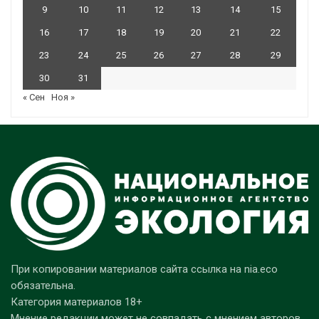
9
10
11
12
13
14
15
16
17
18
19
20
21
22
23
24
25
26
27
28
29
30
31
« Сен
Ноя »
При копировании материалов сайта ссылка на nia.eco
обязательна.
Категория материалов 18+
Мнение редакции может не совпадать с мнением авторов.