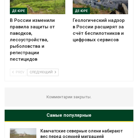
ДЕ-ЮРЕ
ДЕ-ЮРЕ
В России изменили
Геологический надзор
правила защиты от
в России расширят за
паводков,
счёт беспилотников и
лесоустройства,
цифровых сервисов
рыболовства и
регистрации
пестицидов
PREV
СЛЕДУЮЩИЙ
Комментарии закрыты.
Самые популярные
Камчатские северные олени набирают
Т
вес перед осенней миграцией
н