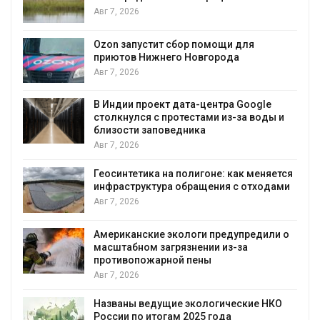
Авг 7, 2026
Авг 7, 2026
Ozon запустит сбор помощи для
приютов Нижнего Новгорода
С
Авг 7, 2026
в
В Индии проект дата-центра Google
столкнулся с протестами из-за воды и
Авг 7, 2026
близости заповедника
Авг 7, 2026
г
Геосинтетика на полигоне: как меняется
А
инфраструктура обращения с отходами
Авг 7, 2026
М
с
у
Американские экологи предупредили о
масштабном загрязнении из-за
А
противопожарной пены
Авг 7, 2026
П
з
Названы ведущие экологические НКО
России по итогам 2025 года
А