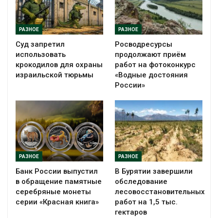
РАЗНОЕ
РАЗНОЕ
Суд запретил
Росводресурсы
использовать
продолжают приём
крокодилов для охраны
работ на фотоконкурс
израильской тюрьмы
«Водные достояния
России»
РАЗНОЕ
РАЗНОЕ
Банк России выпустил
В Бурятии завершили
в обращение памятные
обследование
серебряные монеты
лесовосстановительных
серии «Красная книга»
работ на 1,5 тыс.
гектаров