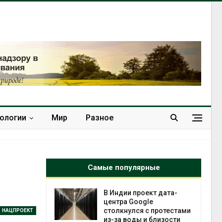
нологии
Мир
Разное
Самые популярные
 ускорит
В Индии проект дата-
нечной
центра Google
-за роста
столкнулся с протестами
НАЦПРОЕКТ
ороны ИИ
из-за воды и близости