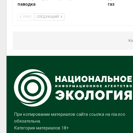
паводка
газ
PREV
СЛЕДУЮЩИЙ
Ко
При копировании материалов сайта ссылка на nia.eco
обязательна.
Категория материалов 18+