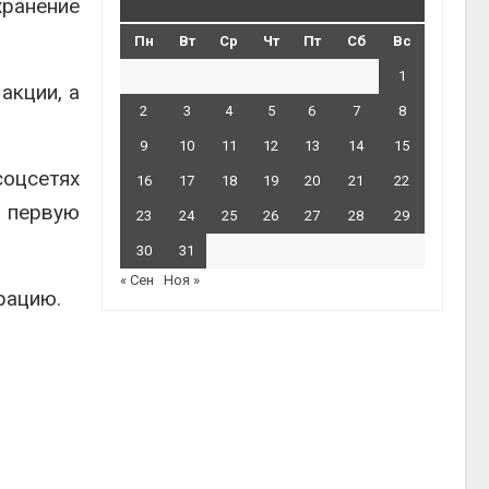
ранение
Пн
Вт
Ср
Чт
Пт
Сб
Вс
1
акции, а
2
3
4
5
6
7
8
9
10
11
12
13
14
15
оцсетях
16
17
18
19
20
21
22
в первую
23
24
25
26
27
28
29
30
31
« Сен
Ноя »
рацию.