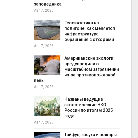
заповедника
Авг 7, 2026
в
ща Волги и
Геосинтетика на
те может
полигоне: как меняется
рму почти в
инфраструктура
конт
обращения с отходами
Авг 7
Авг 7, 2026
требовал
Американские экологи
ожения в
предупредили о
ды на фоне
масштабном загрязнении
 от пожаров
из-за противопожарной
Авг 6
пены
Авг 7, 2026
х шин
ться без
Названы ведущие
 и почти
экологические НКО
я
России по итогам 2025
Авг 6
года
Авг 7, 2026
северные
ют вес
Тайфун, засуха и пожары: