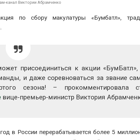
вторсырья
перед осенне
рам-канал Виктории Абрамченко
026
Авг 7, 2026
акция по сбору макулатуры «Бумбатл», трад
Учёные предложили
Ozon запусти
.
получать питьевую воду
помощи для 
из воздуха с помощью
Нижнего Нов
ветра
Авг 7, 2026
026
ожет присоединиться к акции «БумБатл»,
оманды, и даже соревноваться за звание са
ертого сезона! – прокомментировала с
е
вице-премьер-министр Виктория Абрамченк
год в России перерабатывается более 5 миллио