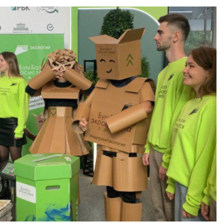
Авг 7, 2026
Минприроды
потребовало ускорить
Приток воды 
строительство мусорных
водохранили
объектов и уборку
Камы в авгус
нерных площадок
превысить но
полтора раза
026
Авг 7, 2026
Панамский канал вновь
ограничивает загрузку
Евросоюз по
судов из-за дефицита
увеличить вл
пресной воды
защиту приро
роста ущерба
026
Авг 7, 2026
В китайской провинции
Шэньси из-за паводков
Дом из стары
эвакуировали более 140
может обходи
тыс. человек
кондиционера
без отоплени
026
Авг 7, 2026
МЕГА и ВкусВилл
установили
Камчатские 
экообменники для сбора
олени набира