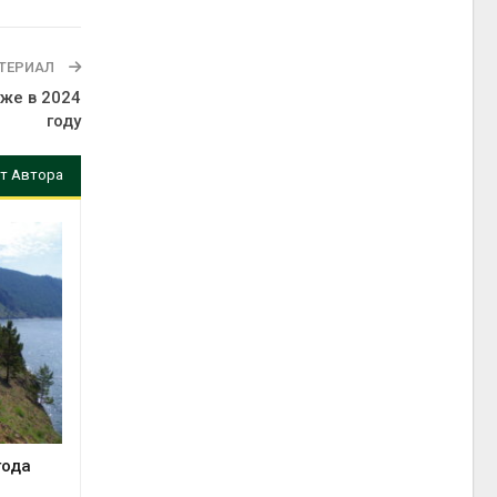
ТЕРИАЛ
же в 2024
году
т Автора
года