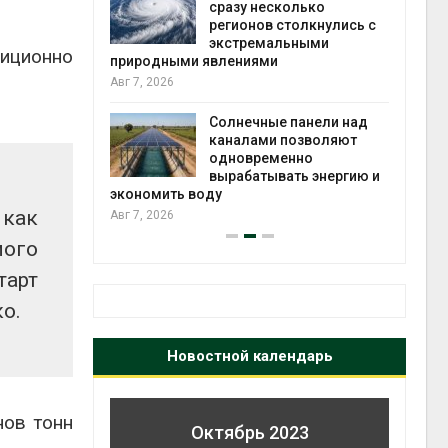
й миграцией
сразу несколько
регионов столкнулись с
Авг 6
экстремальными
иционно
природными явлениями
т сбор
Авг 7, 2026
приютов
города
Солнечные панели над
каналами позволяют
Авг 6
одновременно
вырабатывать энергию и
экономить воду
 как
Авг 7, 2026
мого
тарт
о.
Новостной календарь
нов тонн
Октябрь 2023