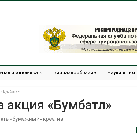
еная экономика
Биоразнообразие
Наука и тех
я «Бумбатл»
а акция «Бумбатл»
дать «бумажный» креатив
Дождевая вода с крыш
Южная Корея
может помочь городам
развитие сол
переживать жару
энергетики из
спроса со ст
Авг 7, 2026