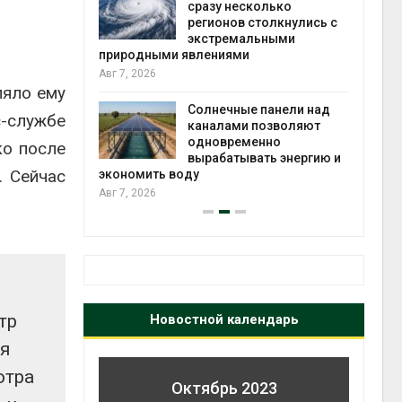
й миграцией
сразу несколько
регионов столкнулись с
Авг 6
экстремальными
природными явлениями
т сбор
Авг 7, 2026
приютов
ляло ему
города
Солнечные панели над
-службе
каналами позволяют
Авг 6
одновременно
ко после
вырабатывать энергию и
. Сейчас
экономить воду
Авг 7, 2026
тр
Новостной календарь
ля
отра
Октябрь 2023