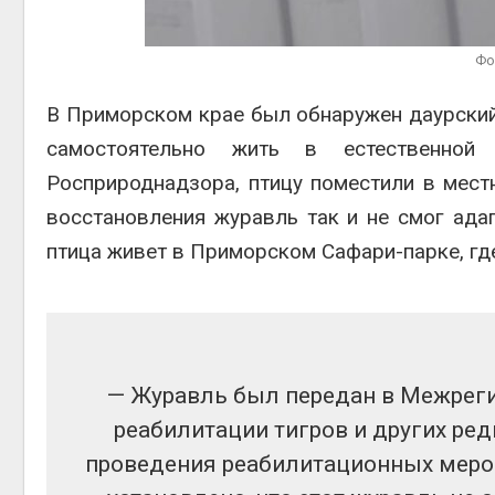
Авг 6, 2
Фо
В Приморском крае был обнаружен даурский
самостоятельно жить в естественной
Авг 6, 2
Росприроднадзора, птицу поместили в мест
восстановления журавль так и не смог ада
птица живет в Приморском Сафари-парке, гд
— Журавль был передан в Межрег
реабилитации тигров и других ре
проведения реабилитационных мероп