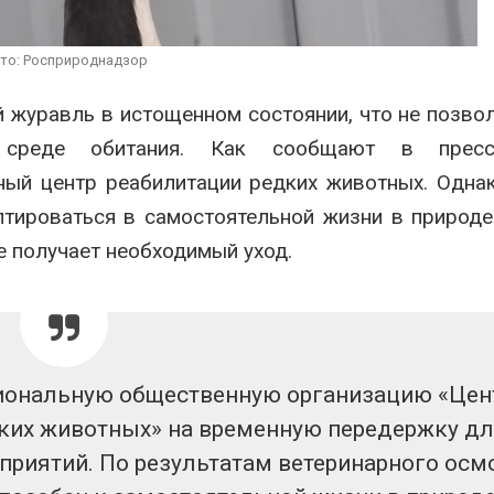
вторсырья
перед осенне
026
Авг 7, 2026
то: Росприроднадзор
Учёные предложили
Ozon запусти
получать питьевую воду
помощи для 
 журавль в истощенном состоянии, что не позво
из воздуха с помощью
Нижнего Нов
ветра
Авг 7, 2026
 среде обитания. Как сообщают в пресс
026
ный центр реабилитации редких животных. Одна
птироваться в самостоятельной жизни в природе
е получает необходимый уход.
иональную общественную организацию «Цен
дких животных» на временную передержку д
риятий. По результатам ветеринарного осм