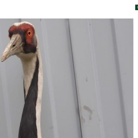
Авг 7, 2026
Минприроды
потребовало ускорить
Приток воды 
строительство мусорных
водохранили
объектов и уборку
Камы в авгус
нерных площадок
превысить но
полтора раза
026
Авг 7, 2026
Панамский канал вновь
ограничивает загрузку
Евросоюз по
судов из-за дефицита
увеличить вл
пресной воды
защиту приро
роста ущерба
026
Авг 7, 2026
В китайской провинции
Шэньси из-за паводков
Дом из стары
эвакуировали более 140
может обходи
тыс. человек
кондиционера
без отоплени
026
Авг 7, 2026
МЕГА и ВкусВилл
установили
Камчатские 
экообменники для сбора
олени набира