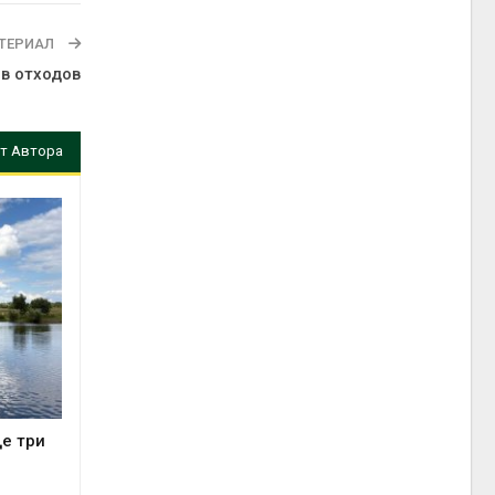
ТЕРИАЛ
в отходов
т Автора
е три