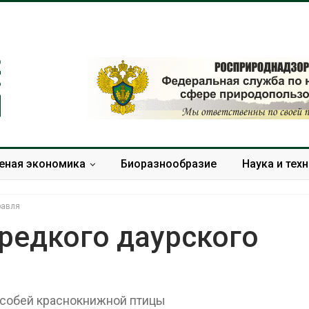
еная экономика
Биоразнообразие
Наука и тех
равля
редкого даурского
Дождевая вода с крыш
Южная Корея
может помочь городам
развитие сол
переживать жару
энергетики из
 особей краснокнижной птицы
спроса со ст
Авг 7, 2026