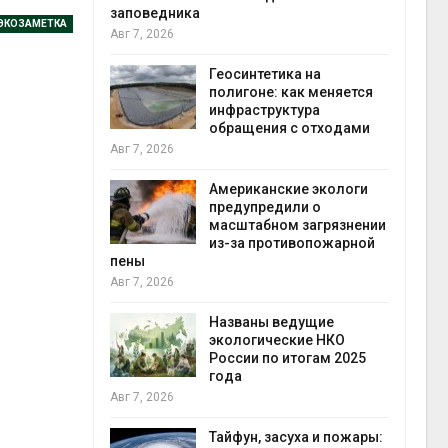
заповедника
ЭКОЗАМЕТКА
Авг 7, 2026
в
ща Волги и
Геосинтетика на
те может
полигоне: как меняется
рму почти в
инфраструктура
конт
обращения с отходами
Авг 7
Авг 7, 2026
требовал
Американские экологи
ожения в
предупредили о
ды на фоне
масштабном загрязнении
 от пожаров
из-за противопожарной
Авг 6
пены
Авг 7, 2026
х шин
ться без
Названы ведущие
 и почти
экологические НКО
я
России по итогам 2025
Авг 6
года
Авг 7, 2026
северные
ют вес
Тайфун, засуха и пожары: