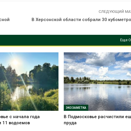
СЛЕДУЮЩИЙ МА
сной
В Херсонской области собрали 30 кубометро
Еще О
ЭКОЗАМЕТКА
вье с начала года
В Подмосковье расчистили ещ
 11 водоемов
пруда