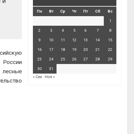
 и
Пн
Вт
Ср
Чт
Пт
Сб
Вс
1
2
3
4
5
6
7
8
9
10
11
12
13
14
15
16
17
18
19
20
21
22
сийскую
23
24
25
26
27
28
29
в России
30
31
я лесные
« Сен
Ноя »
тельство