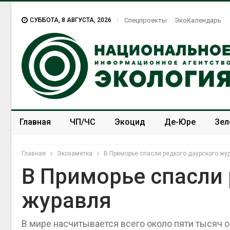
СУББОТА, 8 АВГУСТА, 2026
Спецпроекты
ЭкоКалендарь
Главная
ЧП/ЧС
Экоцид
Де-Юре
Зел
Спецпроекты
ЭкоЗОЖ
Главная
Экозаметка
В Приморье спасли редкого даурского жу
В Приморье спасли 
журавля
В мире насчитывается всего около пяти тысяч