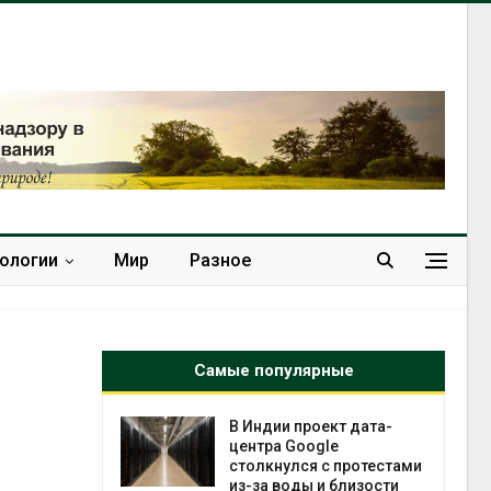
нологии
Мир
Разное
Самые популярные
 ускорит
В Индии проект дата-
нечной
центра Google
-за роста
столкнулся с протестами
ороны ИИ
из-за воды и близости