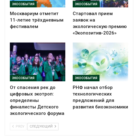
ЭКОСОБЫТИЯ
ЭКОСОБЫТИЯ
Москвариум отметит
Стартовал прием
11-летие трёхдневным
заявок на
фестивалем
экологическую премию
«Экопозитив-2026»
ЭКОСОБЫТИЯ
ЭКОСОБЫТИЯ
От спасения рек до
РНФ начал отбор
цифровых экотроп:
технологических
определены
предложений для
финалисты Детского
развития биоэкономики
экологического форума
PREV
СЛЕДУЮЩИЙ