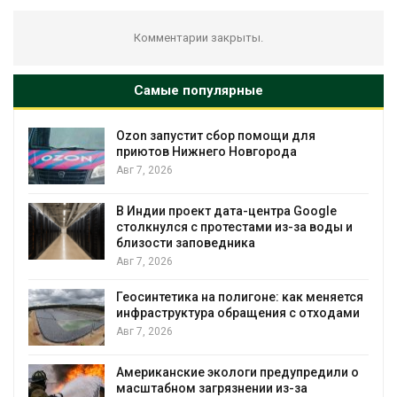
Комментарии закрыты.
Самые популярные
Ozon запустит сбор помощи для
к
приютов Нижнего Новгорода
Авг 7, 2026
А
В Индии проект дата-центра Google
столкнулся с протестами из-за воды и
близости заповедника
Авг 7, 2026
Геосинтетика на полигоне: как меняется
инфраструктура обращения с отходами
Авг 7, 2026
Американские экологи предупредили о
масштабном загрязнении из-за