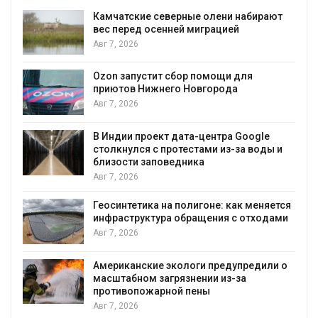
Камчатские северные олени набирают
и
вес перед осенней миграцией
Авг 7, 2026
А
Ozon запустит сбор помощи для
к
приютов Нижнего Новгорода
Авг 7, 2026
В Индии проект дата-центра Google
столкнулся с протестами из-за воды и
А
близости заповедника
Авг 7, 2026
Геосинтетика на полигоне: как меняется
инфраструктура обращения с отходами
Авг 7, 2026
Американские экологи предупредили о
масштабном загрязнении из-за
противопожарной пены
Авг 7, 2026