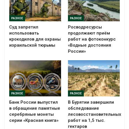
РАЗНОЕ
РАЗНОЕ
Суд запретил
Росводресурсы
использовать
продолжают приём
крокодилов для охраны
работ на фотоконкурс
израильской тюрьмы
«Водные достояния
России»
РАЗНОЕ
РАЗНОЕ
Банк России выпустил
В Бурятии завершили
в обращение памятные
обследование
серебряные монеты
лесовосстановительных
серии «Красная книга»
работ на 1,5 тыс.
гектаров