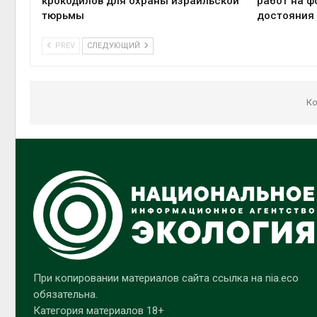
крокодилов для охраны израильской
работ на ф
тюрьмы
достояния
PREV
СЛЕДУЮЩИЙ
Ко
При копировании материалов сайта ссылка на nia.eco
обязательна.
Категория материалов 18+