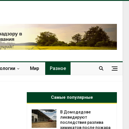
нологии
Мир
Разное
Самые популярные
дове
Органические яйца
ют
оказались «хуже для
ия разлива
климата»: исследование
 после пожара
показало пределы