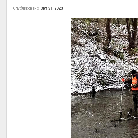
экологических расчётов
Авг 6
Опубликовано
Окт 31, 2023
Авг 5, 2026
Стартовал прием заявок
на экологическую
премию
«Экопозитив-2026»
Авг 6
Авг 5, 2026
Омская область получит
ещё 598 млн рублей на
перевод частных домов
на газ
Авг 5, 2026
В Японии высаживают прибрежные
леса для защиты от цунами
прес
Авг 5, 2026
Авг 6
Суд взыскал с
золотодобывающей
компании 145,4 млн
рублей за ущерб недрам