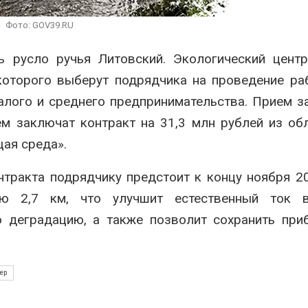
может появиться в
Авг 5, 2026
жайшее время
Фото: GOV39.RU
, 2026
Суд запрет
использов
ь русло ручья Литовский. Экологический цент
В Ирбите начнут
крокодило
расчистку Ницы после
израильск
 которого выберут подрядчика на проведение ра
рекордного дождевого
Авг 5, 2026
паводка
алого и среднего предпринимательства. Прием з
, 2026
ем заключат контракт на 31,3 млн рублей из об
ая среда».
онтракта подрядчику предстоит к концу ноября 2
ью 2,7 км, что улучшит естественный ток в
ю деградацию, а также позволит сохранить пр
ер