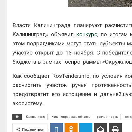
Авг 5, 2026
бли
Авг 6
Микропластик
обнаружили почти у всех
Власти Калининграда планируют расчистит
животных
глубоководных
Калининград» объявил
конкурс
, по итогам
гидротермальных источников
этом подрядчиками могут стать субъекты м
Авг 5, 2026
Авг 6
участие открыт до 13 ноября. С победител
бюджета в рамках госпрограммы «Окружающ
Как сообщает RosTender.info, по условия к
расчистить участок ручья протяженност
предотвратит его истощение и дальнейшу
экосистему.
Калининград
Калининградская область
расчистка рек
тенд
Поделиться