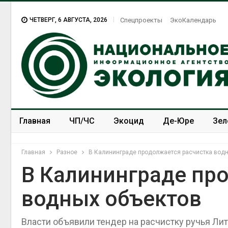
ЧЕТВЕРГ, 6 АВГУСТА, 2026
Спецпроекты
ЭкоКалендарь
Главная
ЧП/ЧС
Экоцид
Де-Юре
Зел
Спецпроекты
ЭкоЗОЖ
Главная
Разное
В Калининграде продолжается расчистка вод
В Калининграде пр
водных объектов
Органические яйца
оказались «хуже для
климата»: исследование
Власти объявили тендер на расчистку ручья Ли
показало пределы