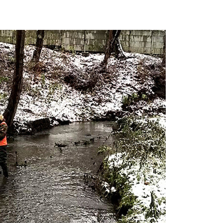
на складе
, 2026
Авг 6, 2026
Учёные научили салат
производить «животный»
Изменение
белок для растительного
меняет ар
мяса
по всему м
, 2026
Авг 6, 2026
Засуха в Индонезии
В Австрали
увеличила производство
стоимость
соли почти в 20 раз
солнечных
бизнеса
Авг 6, 2026
Авг 6, 2026
В пяти странах Амазонии
задержали более 800
Москвариум
человек в ходе операции
летие трё
против экологических
фестивале
туплений
Авг 5, 2026
, 2026
В Кении пр
Новый порядок расчёта
строительс
нарушений квот на
проверяют 
промышленные выбросы
терроризм