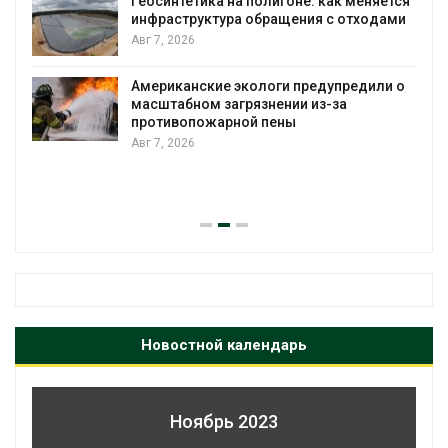
а на полигоне: как меняется
Авг 7, 2026
ура обращения с отходами
Минприроды потр
строительство му
уборку контейне
е экологи предупредили о
загрязнении из-за
Авг 7, 2026
арной пены
Панамский канал 
загрузку судов из
воды
Авг 6, 2026
Новостной календарь
Ноябрь 2023