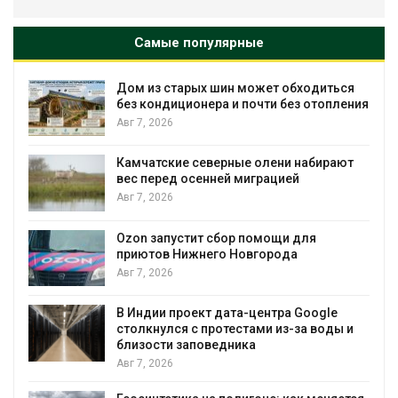
Самые популярные
ых шин может обходиться
Названы ведущие
онера и почти без отопления
России по итогам 
Авг 7, 2026
северные олени набирают
Тайфун, засуха и 
сенней миграцией
несколько регион
экстремальными
явлениями
Авг 7, 2026
ит сбор помощи для
жнего Новгорода
Солнечные панел
позволяют однов
вырабатывать эне
воду
ект дата-центра Google
с протестами из-за воды и
Авг 7, 2026
поведника
Дождевая вода с
городам пережив