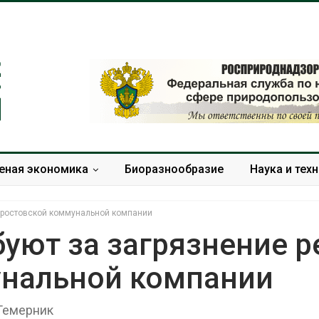
еная экономика
Биоразнообразие
Наука и тех
с ростовской коммунальной компании
буют за загрязнение р
унальной компании
Засуха в Индонезии
Тайфун, засух
увеличила производство
сразу нескол
соли почти в 20 раз
регионов сто
Темерник
экстремальн
Авг 6, 2026