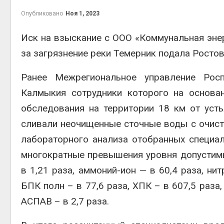
Опубликовано
Ноя 1, 2023
Иск на взыскание с ООО «Коммунальная эне
за загрязнение реки Темерник подала Росто
престу
Авг 6, 2
Ранее Межрегиональное управление Рос
Калмыкия сотрудники которого на основа
обследования на территории 18 км от уст
ближа
сливали неочищенные сточные воды с очист
Авг 6, 2
лабораторного анализа отобранных специ
многократные превышения уровня допустимы
в 1,21 раза, аммоний-ион — в 60,4 раза, ни
БПК полн – в 77,6 раза, ХПК – в 607,5 раза
Авг 6, 2
АСПАВ – в 2,7 раза.