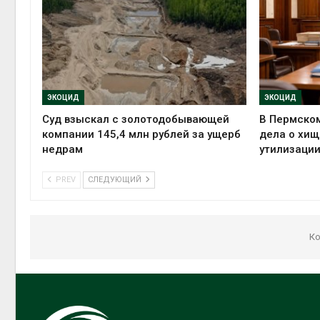
ЭКОЦИД
ЭКОЦИД
Суд взыскал с золотодобывающей
В Пермском
компании 145,4 млн рублей за ущерб
дела о хищ
недрам
утилизации
PREV
СЛЕДУЮЩИЙ
Ко