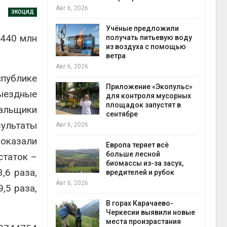
Авг 6, 2026
ЭКОЦИД
Учёные предложили
 440 млн
анели над
получать питьевую воду
зволяют
из воздуха с помощью
но
ветра
прес
 энергию и
Авг 6, 2026
Авг 6
публике
Приложение «Экопульс»
ыездные
для контроля мусорных
да с крыш
площадок запустят в
нальщики
ь городам
сентябре
жару
бли
зультаты
Авг 6, 2026
Авг 6
показали
Европа теряет всё
больше лесной
статок –
ускорить
биомассы из-за засух,
,6 раза,
во мусорных
вредителей и рубок
борку
Авг 6, 2026
,5 раза,
Авг 6
В горах Карачаево-
Черкесии выявили новые
нал вновь
места произрастания