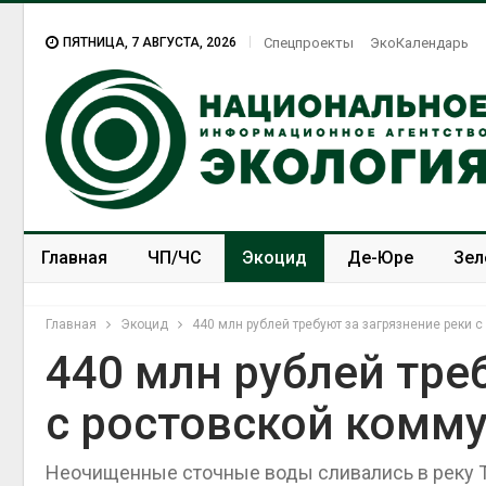
ПЯТНИЦА, 7 АВГУСТА, 2026
Спецпроекты
ЭкоКалендарь
Главная
ЧП/ЧС
Экоцид
Де-Юре
Зел
Спецпроекты
ЭкоЗОЖ
Главная
Экоцид
440 млн рублей требуют за загрязнение реки 
440 млн рублей тре
с ростовской комм
Неочищенные сточные воды сливались в реку 