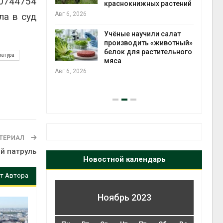
40744754
 загрузку
краснокнижных растений
дефицита
Авг 6, 2026
ла в суд
ы
на с
Авг 6
Учёные научили салат
производить «животный»
провинции
белок для растительного
ратура
 паводков
мяса
 более 140
Авг 6, 2026
ТЕРИАЛ
й патруль
Новостной календарь
т Автора
Ноябрь 2023