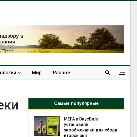
нологии
Мир
Разное
еки
Самые популярные
а и пожары:
МЕГА и ВкусВилл
ько
установили
лкнулись с
экообменники для сбора
ыми
вторсырья