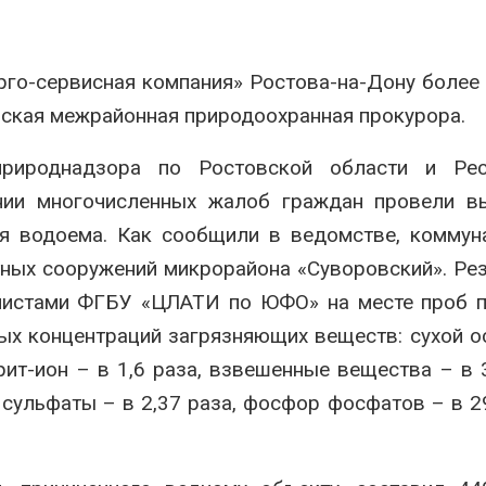
природными явлениями
Авг 7, 2026
В пяти странах Амазонии
задержали более 800
рго-сервисная компания» Ростова-на-Дону более
человек в ходе операции
Солнечные п
против экологических
каналами по
вская межрайонная природоохранная прокурора.
плений
одновремен
вырабатывать
026
экономить воду
природнадзора по Ростовской области и Рес
Авг 7, 2026
Новый порядок расчёта
нии многочисленных жалоб граждан провели в
нарушений квот на
промышленные выбросы
Дождевая во
ья водоема. Как сообщили в ведомстве, комму
может появиться в
может помоч
йшее время
переживать 
ных сооружений микрорайона «Суворовский». Ре
026
Авг 7, 2026
алистами ФГБУ «ЦЛАТИ по ЮФО» на месте проб 
В Ирбите начнут
Минприроды
х концентраций загрязняющих веществ: сухой о
расчистку Ницы после
потребовало 
трит-ион – в 1,6 раза, взвешенные вещества – в 3
рекордного дождевого
строительст
паводка
объектов и у
, сульфаты – в 2,37 раза, фосфор фосфатов – в 29
контейнерных площадок
026
Авг 7, 2026
В Домодедове
ликвидируют
Панамский ка