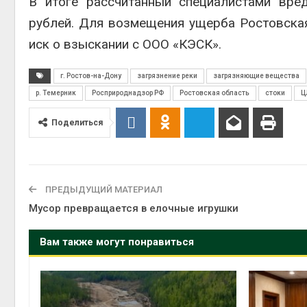
В итоге рассчитанный специалистами вре
рублей. Для возмещения ущерба Ростовска
на скл
иск о взыскании с ООО «КЭСК».
Авг 6, 2
г. Ростов-на-Дону
загрязнение реки
загрязняющие вещества
р. Темерник
Росприроднадзор РФ
Ростовская область
стоки
Ц
Поделиться
ПРЕДЫДУЩИЙ МАТЕРИАЛ
Мусор превращается в елочные игрушки
Вам также могут понравиться