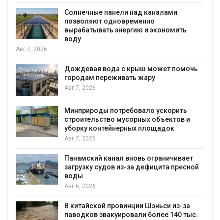
воду из воздуха с помощью ветра
Авг 6, 2026
ить
Приложение «Экопульс» для контроля
мусорных площадок запустят в
сентябре
Авг 6, 2026
омочь
Европа теряет всё больше лесной
биомассы из-за засух, вредителей и
рубок
ить
Авг 6, 2026
ов и
В горах Карачаево-Черкесии выявили
новые места произрастания
краснокнижных растений
ивает
Авг 6, 2026
ресной
Учёные научили салат производить
«животный» белок для растительного
мяса
з-за
Авг 6, 2026
0 тыс.