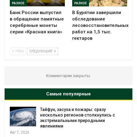
РАЗНОЕ
РАЗНОЕ
Банк России выпустил
В Бурятии завершили
в обращение памятные
обследование
серебряные монеты
лесовосстановительных
серии «Красная книга»
работ на 1,5 тыс.
гектаров
PREV
СЛЕДУЮЩИЙ
Комментарии закрыты.
Самые популярные
МЕГА и ВкусВилл установили
 с
экообменники для сбора вторсырья
Авг 6, 2026
Учёные предложили получать питьев