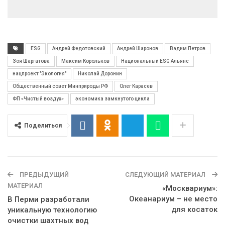
ESG
Андрей Федотовский
Андрей Шаронов
Вадим Петров
Зоя Шаргатова
Максим Корольков
Национальный ESG Альянс
нацпроект "Экология"
Николай Доронин
Общественный совет Минприроды РФ
Олег Карасев
ФП «Чистый воздух»
экономика замкнутого цикла
Поделиться
ПРЕДЫДУЩИЙ
СЛЕДУЮЩИЙ МАТЕРИАЛ
МАТЕРИАЛ
«Москвариум»:
Океанариум – не место
В Перми разработали
для косаток
уникальную технологию
очистки шахтных вод