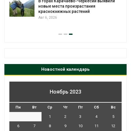
В горах Карачаево-Черкесии выявили
новые места произрастания
краснокнижных растений
Авг 6, 2026
Новостной календарь
Ноябрь 2023
Пн
Вт
Ср
Чт
Пт
Сб
Вс
1
2
3
4
5
6
7
8
9
10
11
12