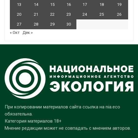
13
14
15
16
17
18
19
20
21
22
23
24
25
26
27
28
29
30
« Окт
Дек »
При копировании материалов сайта ссылка на nia.eco
обязательна.
Категория материалов 18+
Мнение редакции может не совпадать с мнением авторов.