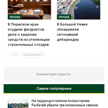
ЭКОЦИД
ЭКОЦИД
В Пермском крае
В Большой Невке
осудили фигурантов
обнаружили
дела о хищении
затонувший
средств на утилизации
дебаркадер
строительных отходов
PREV
СЛЕДУЮЩИЙ
Комментарии закрыты.
Самые популярные
упном полуострове
Региональный эколо
и три незаконные свалки
в России фактически