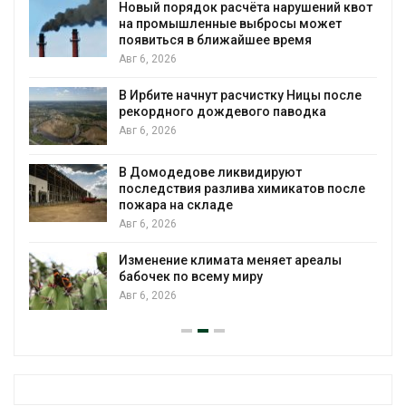
а нарушений квот
В Кении противников строит
бросы может
проверяют по статье о терр
е время
Авг 5, 2026
Суд запретил использовать
стку Ницы после
для охраны израильской т
о паводка
Авг 5, 2026
Органические яйца оказалис
ируют
климата»: исследование по
химикатов после
пределы экологических рас
Авг 5, 2026
Стартовал прием заявок на
няет ареалы
экологическую премию
«Экопозитив-2026»
Авг 5, 2026