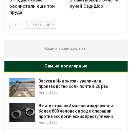
расчистили еще три
ручей Сед-Шор
пруда
PREV
СЛЕДУЮЩИЙ
Комментарии закрыты.
Самые популярные
еличила
В Австралии снизят стоимос
ти в 20 раз
установки солнечных панел
бизнеса
Авг 6, 2026
ии задержали
Москвариум отметит 11-лет
оде операции
трёхдневным фестивалем
преступлений
Авг 5, 2026