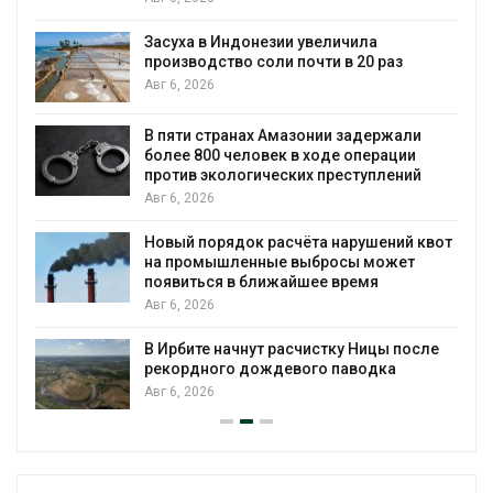
В Австралии снизят стоимость
установки солнечных панелей для
бизнеса
Авг 6, 2026
и
Москвариум отметит 11-летие
трёхдневным фестивалем
й
Авг 5, 2026
В Кении противников строительства АЭС
 квот
проверяют по статье о терроризме
Авг 5, 2026
Суд запретил использовать крокодилов
для охраны израильской тюрьмы
сле
Авг 5, 2026