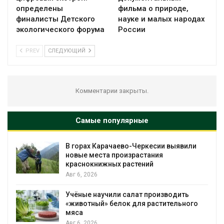
определены
фильма о природе,
финалисты Детского
науке и малых народах
экологического форума
России
PREV
СЛЕДУЮЩИЙ
Комментарии закрыты.
Самые популярные
ли
В Домодедове ликвидируют
последствия разлива химикатов после
пожара на складе
Авг 6, 2026
Изменение климата меняет ареалы
ого
бабочек по всему миру
Авг 6, 2026