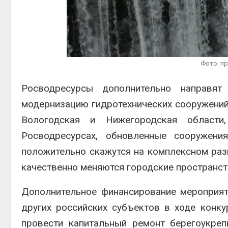
Авг 5, 2026
Суд зап
исполь
крокод
израил
Фото: п
Авг 5, 2026
Росводресурсы дополнительно направя
модернизацию гидротехнических сооружений
Вологодская и Нижегородская области
Росводресурсах, обновленные сооружени
положительно скажутся на комплексном раз
качественно меняются городские пространст
Дополнительное финансирование мероприят
других российских субъектов в ходе конк
провести капитальный ремонт берегоукре