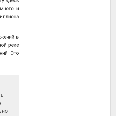
ту здесь
емного и
миллиона
ужений в
ной реке
ний. Это
ть
я
ьно