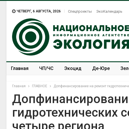
ЧЕТВЕРГ, 6 АВГУСТА, 2026
Спецпроекты
ЭкоКалендарь
Главная
ЧП/ЧС
Экоцид
Де-Юре
Зел
Спецпроекты
ЭкоЗОЖ
Главная
ГЛАВНОЕ
Допфинансирование на ремонт гидротехниче
Допфинансировани
гидротехнических 
В Домо
ликвид
четыре региона
последс
химикат