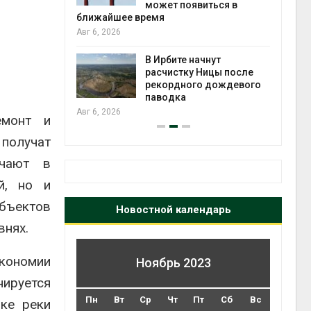
может появиться в
Авг 5, 2026
ближайшее время
Авг 6, 2026
Суд з
испо
В Ирбите начнут
крок
расчистку Ницы после
изра
рекордного дождевого
Авг 5, 2026
паводка
Авг 6, 2026
емонт и
 получат
ечают в
й, но и
объектов
Новостной календарь
внях.
экономии
Ноябрь 2023
нируется
Пн
Вт
Ср
Чт
Пт
Сб
Вс
ке реки