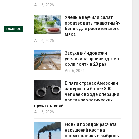
на складе
Авг 6, 2026
Авг 6, 2026
Учёные научили салат
производить «животный»
Изме
белок для растительного
меняе
ГЛАВНОЕ
мяса
по вс
Авг 6, 2026
Авг 6,
Засуха в Индонезии
В Авс
увеличила производство
стоим
соли почти в 20 раз
солне
бизне
Авг 6, 2026
Авг 6, 2026
В пяти странах Амазонии
задержали более 800
Москв
человек в ходе операции
лети
против экологических
фест
преступлений
Авг 5,
Авг 6, 2026
В Кен
Новый порядок расчёта
строи
нарушений квот на
прове
промышленные выбросы
терр