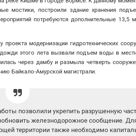
а реке Кишме в городе Вормсе. К данному момен
ные мостики, построили здание хранения подъ
ероприятий потребуются дополнительные 13,5 
у проекта модернизации гидротехнических соор
 дожди этого лета вызвали подъем воды в мест
елилась через дамбу и размыла четверть сооруже
нию Байкало-Амурской магистрали.
аботы позволили укрепить разрушенную час
возобновить железнодорожное сообщение. Дл
ющей территории также необходимо капитал