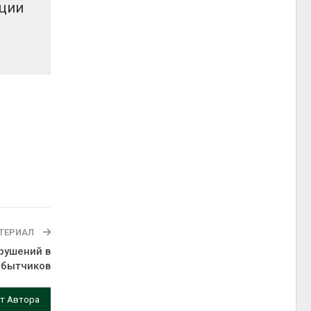
ации
ТЕРИАЛ
рушений в
обытчиков
т Автора