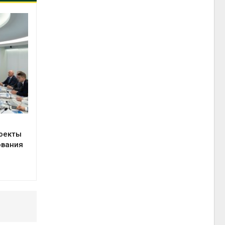
оекты
ования