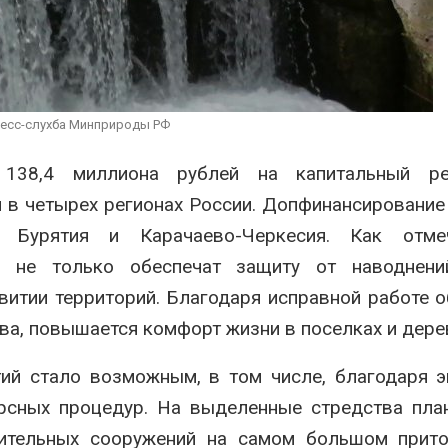
сентябре
Авг 6, 2026
ретил
зовать
Европа теряет всё
илов для охраны
больше лесной
ьской тюрьмы
биомассы из-за засух,
вредителей и рубок
ресс-слухба Минприроды РФ
Авг 6, 2026
т 138,4 миллиона рублей на капитальный р
 в четырех регионах России. Допфинансирование
, Бурятия и Карачаево-Черкесия. Как отм
я не только обеспечат защиту от наводнени
витии территорий. Благодаря исправной работе 
ва, повышается комфорт жизни в поселках и дере
ий стало возможным, в том числе, благодаря 
урсных процедур. На выделенные стредства пла
пительных сооружений на самом большом прито