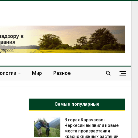
нологии
Мир
Разное
Самые популярные
В горах Карачаево-
В До
Черкесии выявили новые
ликв
места произрастания
после
краснокнижных растений
химик