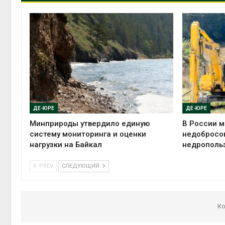
ДЕ-ЮРЕ
ДЕ-ЮРЕ
Минприроды утвердило единую
В России м
систему мониторинга и оценки
недобросо
нагрузки на Байкал
недрополь
PREV
СЛЕДУЮЩИЙ
Ко