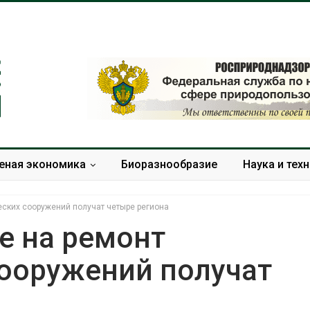
еная экономика
Биоразнообразие
Наука и тех
ских сооружений получат четыре региона
е на ремонт
сооружений получат
дедове
Панамский канал вновь
ируют
ограничивает загрузку
твия разлива
судов из-за дефицита
ов после пожара
пресной воды