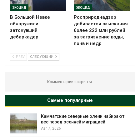
ЭКОЦИД
ЭКОЦИД
В Большой Невке
Росприроднадзор
обнаружили
добивается взыскания
затонувший
более 222 млн рублей
дебаркадер
за загрязнение воды,
почв и недр
PREV
СЛЕДУЮЩИЙ
Комментарии закрыты.
Самые популярные
Камчатские северные олени набирают
и
вес перед осенней миграцией
Авг 7, 2026
А