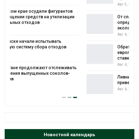
Авг 5, 2026
От спасения рек до цифровых экотроп:
определены финалисты Детского
экологического форума
Авг 4, 2026
Обратный разворот: Shell продаёт
европейские ВИЭ-активы и усиливает
ставку на нефть и газ
Авг 4, 2026
ь
Ливни и наводнения на юге Индии
привели к гибели 14 человек
Авг 4, 2026
Новостной календарь