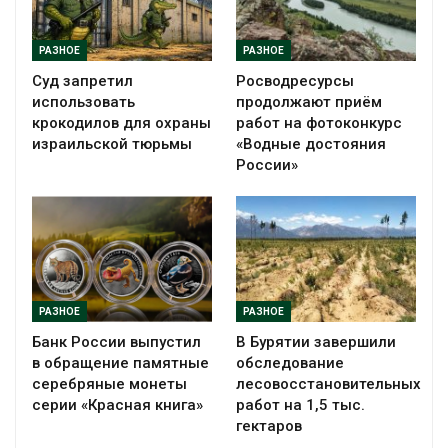
РАЗНОЕ
РАЗНОЕ
Суд запретил
Росводресурсы
использовать
продолжают приём
крокодилов для охраны
работ на фотоконкурс
израильской тюрьмы
«Водные достояния
России»
РАЗНОЕ
РАЗНОЕ
Банк России выпустил
В Бурятии завершили
в обращение памятные
обследование
серебряные монеты
лесовосстановительных
серии «Красная книга»
работ на 1,5 тыс.
гектаров