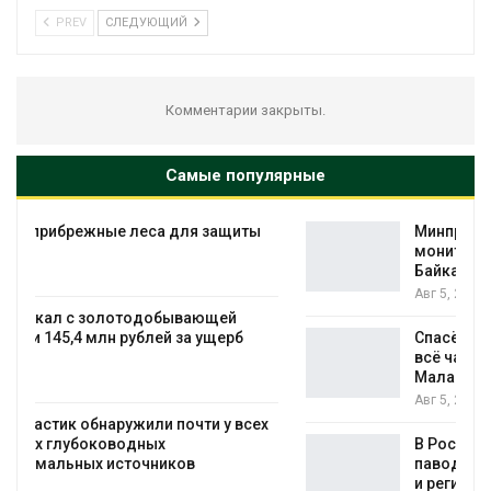
PREV
СЛЕДУЮЩИЙ
Комментарии закрыты.
Самые популярные
Минприроды утвердило единую систему
мониторинга и оценки нагрузки на
Байкал
Авг 5, 2026
Спасённые от исчезновения крокодилы
всё чаще нападают на жителей
Малайзии
Авг 5, 2026
В России изменили правила защиты от
паводков, лесоустройства, рыболовства
и регистрации пестицидов