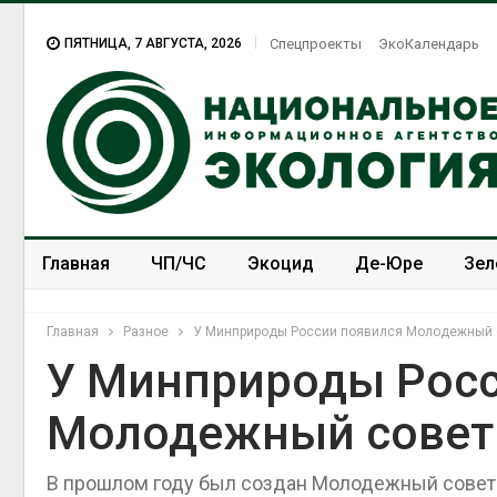
ПЯТНИЦА, 7 АВГУСТА, 2026
Спецпроекты
ЭкоКалендарь
Главная
ЧП/ЧС
Экоцид
Де-Юре
Зел
Спецпроекты
ЭкоЗОЖ
Главная
Разное
У Минприроды России появился Молодежный 
У Минприроды Росс
Молодежный совет
Приложение «Экопульс»
для контроля мусорных
площадок запустят в
В прошлом году был создан Молодежный совет
сентябре