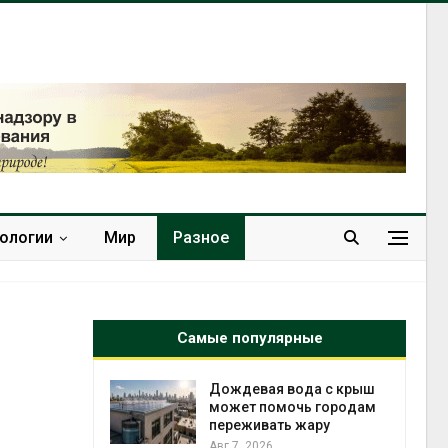
нологии
Мир
Разное
Самые популярные
да с крыш
Приложение «Экопульс»
чь городам
для контроля мусорных
жару
площадок запустят в
сентябре