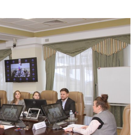
едника
026
Минприроды
потребовало
Геосинтетика на
строительст
полигоне: как меняется
объектов и у
инфраструктура
контейнерных площадок
обращения с отходами
Авг 7, 2026
026
Панамский к
Американские экологи
ограничивает
предупредили о
судов из-за
масштабном загрязнении
пресной вод
из-за противопожарной
Авг 6, 2026
026
В китайской
Шэньси из-з
Названы ведущие
эвакуировали
экологические НКО
тыс. человек
России по итогам 2025
Авг 6, 2026
года
026
МЕГА и Вкус
установили
Тайфун, засуха и пожары:
экообменник