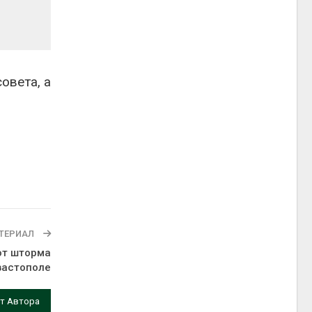
овета, а
ТЕРИАЛ
от шторма
вастополе
т Автора