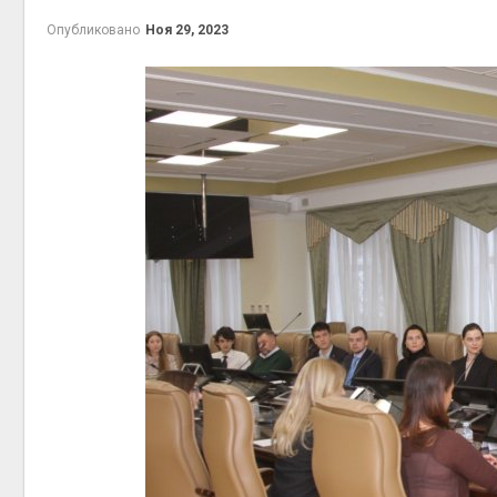
запов
Авг 6, 2026
Опубликовано
Ноя 29, 2023
Авг 7, 2
Европа теряет всё
больше лесной
биомассы из-за засух,
вредителей и рубок
Авг 6, 2026
Авг 7, 2
В горах Карачаево-
Черкесии выявили новые
места произрастания
краснокнижных растений
Авг 6, 2026
пены
Авг 7, 2
Учёные научили салат
производить «животный»
белок для растительного
мяса
Авг 6, 2026
Авг 7, 2
Засуха в Индонезии
увеличила производство
соли почти в 20 раз