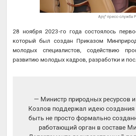
Авг 6, 2026
В пяти странах Амазонии
Ajnj^ пресс-служба
приро
задержали более 800
Авг 7, 2
человек в ходе операции
28 ноября 2023-го года состоялось перв
против экологических
преступлений
который был создан Приказом Минприро
Авг 6, 2026
молодых специалистов, содействию проф
развитию молодых кадров, разработки и по
эконо
Авг 7, 2
— Министр природных ресурсов 
Козлов поддержал идею создания 
быть не просто формально создан
работающий орган в составе М