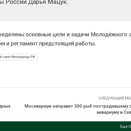
 России Дарья Мацук.
ределены основные цели и задачи Молодёжного с
ия и регламент предстоящей работы.
 совет Минприроды РФ
СЛЕДУЮЩИЙ МА
одных
Москвариум направит 300 рыб пострадавшему 
аквариуму в Се
Еще О