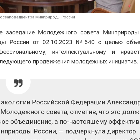
сразу несколько
вторсырья
регионов столкнулись с
Авг 6, 2026
экстремальными
 Росзаповедцентра Минприроды России
дными явлениями
Учёные пре
026
получать пи
ое заседание Молодежного совета Минприроды 
из воздуха 
Солнечные панели над
ветра
ды России от 02.10.2023 №640 с целью объе
каналами позволяют
Авг 6, 2026
одновременно
ессиональному, интеллектуальному и нравст
вырабатывать энергию и
следующего продвижения молодежных инициатив.
мить воду
026
и экологии Российской Федерации Александ
Молодежного совета, отметив, что это долж
ное объединение, а по-настоящему эффектив
инприроды России, — подчеркнула директор