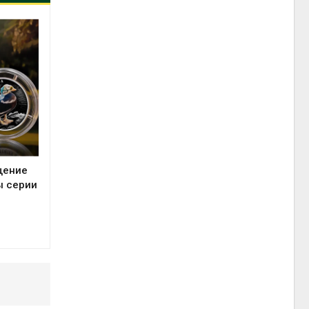
щение
ы серии