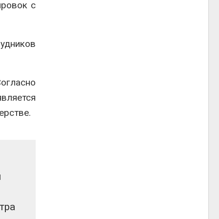
ировок с
рудников
огласно
вляется
ерстве.
и
тра