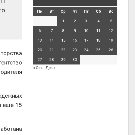
ОПТ
го
Пн
Вт
Ср
Чт
Пт
Сб
Вс
1
2
3
4
5
6
7
8
9
10
11
12
13
14
15
16
17
18
19
20
21
22
23
24
25
26
аторства
27
28
29
30
гентство
« Окт
Дек »
водителя
лодежных
я еще 15
аботана