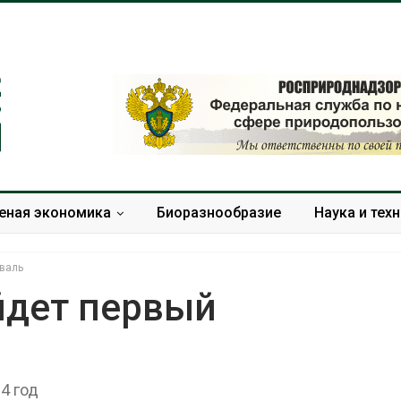
еная экономика
Биоразнообразие
Наука и тех
иваль
йдет первый
Дождевая вода с крыш
Южная Корея
может помочь городам
развитие сол
переживать жару
энергетики из
4 год
спроса со ст
Авг 7, 2026