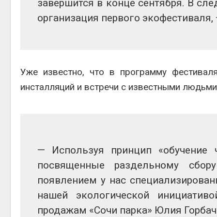
завершится в конце сентября. В сл
Авг 6, 2
организация первого экофестиваля, 
Авг 6, 2
Уже известно, что в программу фестивал
инсталляций и встречи с известными людьм
— Используя принцип «обучение 
посвященные раздельному сбор
появлением у нас специализирован
нашей экологической инициативо
продажам «Сочи парка» Юлия Горбач