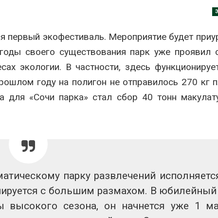
Авг 7, 2026
Минприроды
потребовало ускорить
Приток воды 
ся первый экофестиваль. Мероприятие будет приу
строительство мусорных
водохранили
объектов и уборку
Камы в авгус
 годы своего существования парк уже проявил 
нерных площадок
превысить но
полтора раза
026
ах экологии. В частности, здесь функционируе
Авг 7, 2026
рошлом году на полигон не отправилось 270 кг п
Панамский канал вновь
ограничивает загрузку
Евросоюз по
 для «Сочи парка» стал сбор 40 тонн макулат
судов из-за дефицита
увеличить вл
пресной воды
защиту приро
роста ущерба
026
Авг 7, 2026
В китайской провинции
Шэньси из-за паводков
Дом из стары
эвакуировали более 140
может обходи
тыс. человек
кондиционера
матическому парку развлечений исполняетс
без отоплени
026
Авг 7, 2026
нируется с большим размахом. В юбилейный
МЕГА и ВкусВилл
 высокого сезона, он начнется уже 1 м
установили
Камчатские 
экообменники для сбора
олени набира