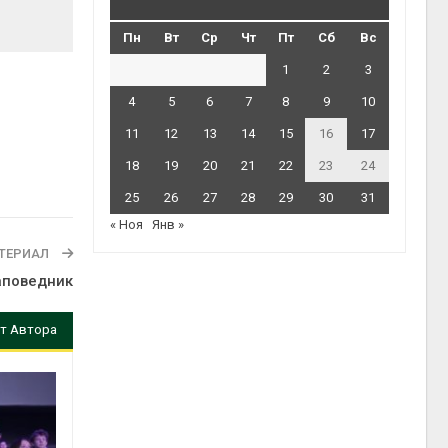
Пн
Вт
Ср
Чт
Пт
Сб
Вс
1
2
3
4
5
6
7
8
9
10
11
12
13
14
15
16
17
18
19
20
21
22
23
24
25
26
27
28
29
30
31
« Ноя
Янв »
ТЕРИАЛ
аповедник
т Автора