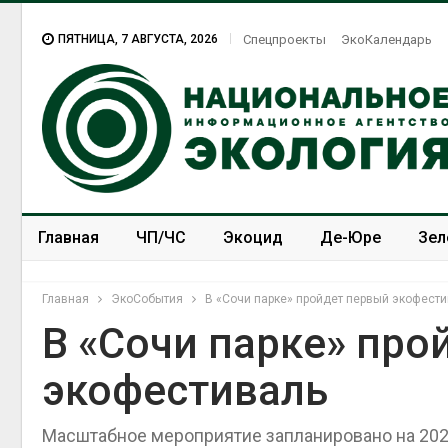
ПЯТНИЦА, 7 АВГУСТА, 2026
Спецпроекты
ЭкоКалендарь
Главная
ЧП/ЧС
Экоцид
Де-Юре
Зел
Спецпроекты
ЭкоЗОЖ
Главная
ЭкоСобытия
В «Сочи парке» пройдет первый экофест
В «Сочи парке» про
экофестиваль
Масштабное мероприятие запланировано на 202