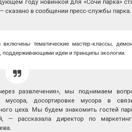
едующем году новинкой для «Сочи парка» ст
вторсырья
перед осенне
026
Авг 7, 2026
— сказано в сообщении пресс-службы парка.
Учёные предложили
Ozon запусти
получать питьевую воду
помощи для 
из воздуха с помощью
Нижнего Нов
ветра
Авг 7, 2026
026
я включены тематические мастер-классы, демо
и, поддерживающими идеи и принципы экологии.
через развлечения», мы поднимаем вопр
у мусора, досортировке мусора в связ
ного цеха. Мы будем знакомить гостей пар
й, — рассказала директор по маркетин
ева.