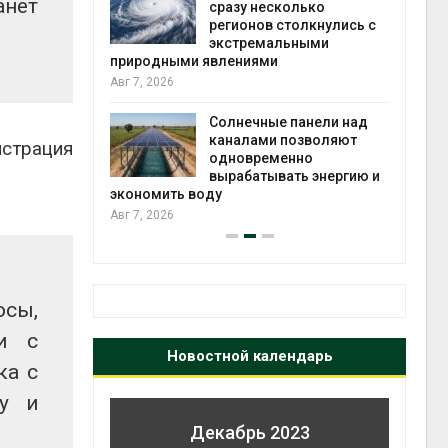
анет
й миграцией
сразу несколько
регионов столкнулись с
Авг 6
экстремальными
природными явлениями
т сбор
Авг 7, 2026
приютов
города
Солнечные панели над
каналами позволяют
Авг 6
нстрация
одновременно
вырабатывать энергию и
экономить воду
Авг 7, 2026
осы,
и с
Новостной календарь
ка с
гу и
Декабрь 2023