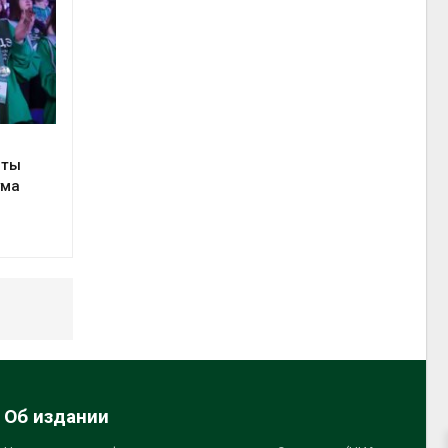
сты
ума
Об издании