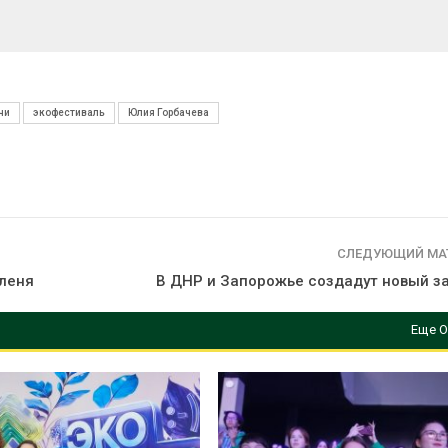
чи
экофестиваль
Юлия Горбачева
СЛЕДУЮЩИЙ МА
юленя
В ДНР и Запорожье создадут новый з
Еще О