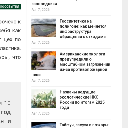
заповедника
ЭКОСОБЫТИЯ
Авг 7, 2026
в
рочено к
ща Волги и
Геосинтетика на
те может
полигоне: как меняется
себя как
рму почти в
инфраструктура
конт
обращения с отходами
Авг 7
т цех по
Авг 7, 2026
ластика.
требовал
Американские экологи
уры, что
ожения в
предупредили о
ды на фоне
масштабном загрязнении
 от пожаров
из-за противопожарной
Авг 6
пены
Авг 7, 2026
х шин
ться без
Названы ведущие
 и почти
экологические НКО
я 10
я
России по итогам 2025
Авг 6
года
 год
Авг 7, 2026
ая и
северные
ют вес
Тайфун, засуха и пожары: