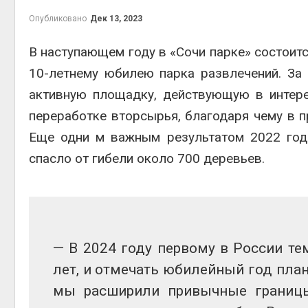
Опубликовано
Дек 13, 2023
В наступающем году в «Сочи парке» состоит
10-летнему юбилею парка развлечений. За
контей
Авг 7, 2
активную площадку, действующую в интерес
переработке вторсырья, благодаря чему в п
Еще одни м важным результатом 2022 года
спасло от гибели около 700 деревьев.
Авг 6, 2
— В 2024 году первому в России те
Авг 6, 2
лет, и отмечать юбилейный год пла
мы расширили привычные границы