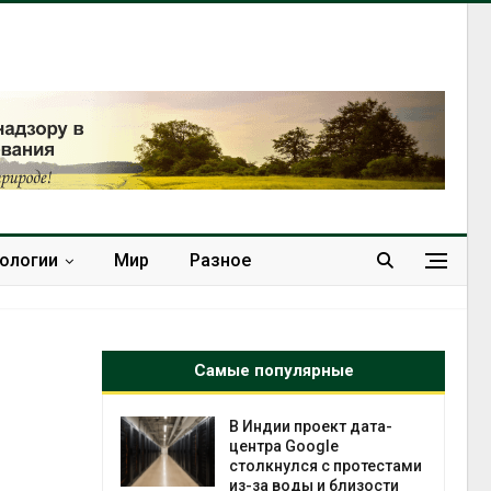
нологии
Мир
Разное
Самые популярные
 ускорит
В Индии проект дата-
нечной
центра Google
-за роста
столкнулся с протестами
ороны ИИ
из-за воды и близости