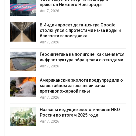
к
приютов Нижнего Новгорода
Авг 7, 2026
В Индии проект дата-центра Google
столкнулся с протестами из-за воды и
А
близости заповедника
Авг 7, 2026
Геосинтетика на полигоне: как меняется
инфраструктура обращения с отходами
Авг 7, 2026
Американские экологи предупредили о
масштабном загрязнении из-за
противопожарной пены
Авг 7, 2026
Названы ведущие экологические НКО
России по итогам 2025 года
Авг 7, 2026
я