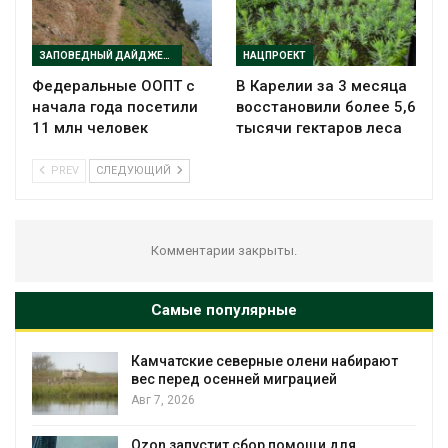
ЗАПОВЕДНЫЙ ДАЙДЖЕСТ
НАЦПРОЕКТ
Федеральные ООПТ с
В Карелии за 3 месяца
начала года посетили
восстановили более 5,6
11 млн человек
тысячи гектаров леса
PREV
СЛЕДУЮЩИЙ
Комментарии закрыты.
Самые популярные
Камчатские северные олени набирают
и
вес перед осенней миграцией
Авг 7, 2026
А
Ozon запустит сбор помощи для