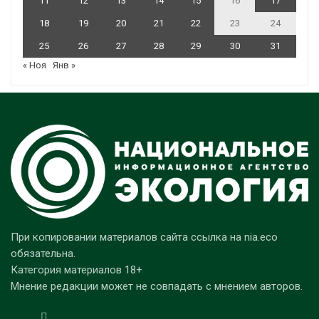
11
12
13
14
15
16
17
18
19
20
21
22
23
24
25
26
27
28
29
30
31
« Ноя
Янв »
При копировании материалов сайта ссылка на nia.eco
обязательна.
Категория материалов 18+
Мнение редакции может не совпадать с мнением авторов.