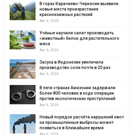
 горах Карачаево-Черкесии выявили
В Дом
овые места произрастания
послед
раснокнижных растений
пожара
вг 6, 2026
Авг 6, 2
чёные научили салат производить
Измене
животный» белок для растительного
бабоче
яса
Авг 6, 2
вг 6, 2026
В Авст
асуха в Индонезии увеличила
устано
роизводство соли почти в 20 раз
бизнес
вг 6, 2026
Авг 6, 2
 пяти странах Амазонии задержали
Москва
олее 800 человек в ходе операции
трёхд
ротив экологических преступлений
Авг 5, 2
вг 6, 2026
В Кени
овый порядок расчёта нарушений квот
провер
а промышленные выбросы может
Авг 5, 2
оявиться в ближайшее время
вг 6, 2026