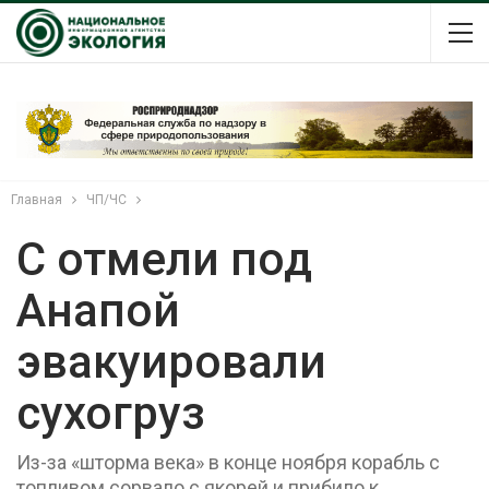
Главная
ЧП/ЧС
С отмели под
Анапой
эвакуировали
сухогруз
Из-за «шторма века» в конце ноября корабль с
топливом сорвало с якорей и прибило к