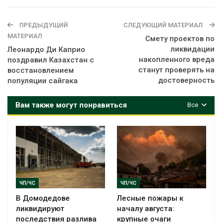
ПРЕДЫДУЩИЙ
СЛЕДУЮЩИЙ МАТЕРИАЛ
МАТЕРИАЛ
Смету проектов по
ликвидации
Леонардо Ди Каприо
накопленного вреда
поздравил Казахстан с
станут проверять на
восстановлением
достоверность
популяции сайгака
Вам также могут понравиться
Все
ЧП/ЧС
ЧП/ЧС
В Домодедове
Лесные пожары к
ликвидируют
началу августа:
последствия разлива
крупные очаги