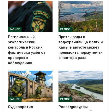
РАЗНОЕ
РАЗНОЕ
Региональный
Приток воды в
экологический
водохранилища Волги и
контроль в России
Камы в августе может
фактически ушёл от
превысить норму почти
проверок к
в полтора раза
наблюдению
РАЗНОЕ
РАЗНОЕ
Суд запретил
Росводресурсы