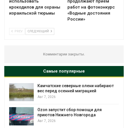
использовать
продолжают приём
крокодилов для охраны
работ на фотоконкурс
израильской тюрьмы
«Водные достояния
России»
PREV
СЛЕДУЮЩИЙ
Комментарии закрыты.
Самые популярные
Камчатские северные олени набирают
и
вес перед осенней миграцией
Авг 7, 2026
А
Ozon запустит сбор помощи для
к
приютов Нижнего Новгорода
Авг 7, 2026