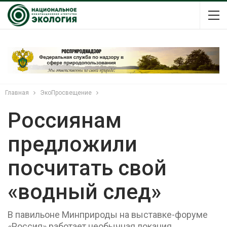
Главная
ЭкоПросвещение
Россиянам
предложили
посчитать свой
«водный след»
В павильоне Минприроды на выставке-форуме
«Россия» работает необычная локация