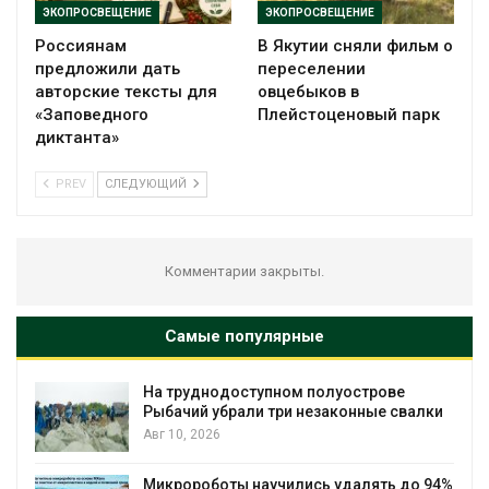
ЭКОПРОСВЕЩЕНИЕ
ЭКОПРОСВЕЩЕНИЕ
Россиянам
В Якутии сняли фильм о
предложили дать
переселении
авторские тексты для
овцебыков в
«Заповедного
Плейстоценовый парк
диктанта»
PREV
СЛЕДУЮЩИЙ
Комментарии закрыты.
Самые популярные
На труднодоступном полуострове
Рыбачий убрали три незаконные свалки
Авг 10, 2026
Микророботы научились удалять до 94%