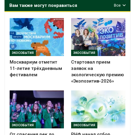
Вам также могут понравиться
Все
ЭКОСОБЫТИЯ
ЭКОСОБЫТИЯ
Москвариум отметит
Стартовал прием
11-летие трёхдневным
заявок на
фестивалем
экологическую премию
«Экопозитив-2026»
ЭКОСОБЫТИЯ
ЭКОСОБЫТИЯ
От спасения рек до
РНФ начал отбор