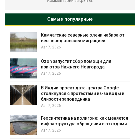
Комментарии закрыты.
Самые популярные
Камчатские северные олени набирают
и
вес перед осенней миграцией
Авг 7, 2026
А
Ozon запустит сбор помощи для
к
приютов Нижнего Новгорода
Авг 7, 2026
В Индии проект дата-центра Google
столкнулся с протестами из-за воды и
А
близости заповедника
Авг 7, 2026
Геосинтетика на полигоне: как меняется
инфраструктура обращения с отходами
Авг 7, 2026