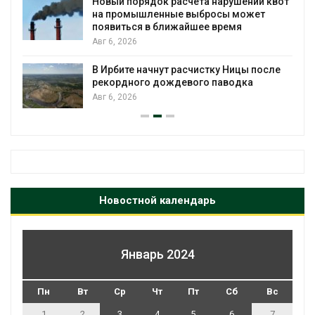
ушений квот
проверяют по статье о терроризм
 может
Авг 5, 2026
мя
Суд запретил использовать крок
для охраны израильской тюрьмы
ицы после
Авг 5, 2026
одка
Новостной календарь
Январь 2024
Пн
Вт
Ср
Чт
Пт
Сб
Вс
1
2
3
4
5
6
7