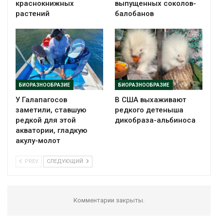
краснокнижных
выпущенных соколов-
растений
балобанов
БИОРАЗНООБРАЗИЕ
БИОРАЗНООБРАЗИЕ
У Галапагосов
В США выхаживают
заметили, ставшую
редкого детеныша
редкой для этой
дикобраза-альбиноса
акватории, гладкую
акулу-молот
PREV
СЛЕДУЮЩИЙ
Комментарии закрыты.