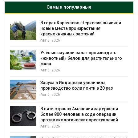
Самые популярные
 выявили
В Домодедове ликвидируют
последствия разлива химикатов 
пожара на складе
Авг 6, 2026
водить
Изменение климата меняет ареал
ительного
бабочек по всему миру
Авг 6, 2026
В Австралии снизят стоимость
ла
установки солнечных панелей для
0 раз
бизнеса
Авг 6, 2026
держали
Москвариум отметит 11-летие
перации
трёхдневным фестивалем
уплений
Авг 5, 2026
В Кении противников строительст