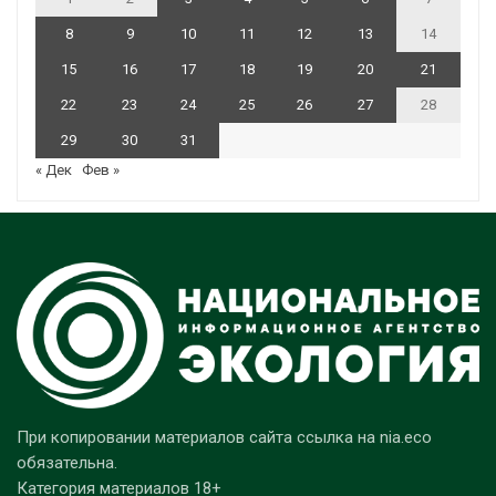
8
9
10
11
12
13
14
15
16
17
18
19
20
21
22
23
24
25
26
27
28
29
30
31
« Дек
Фев »
При копировании материалов сайта ссылка на nia.eco
обязательна.
Категория материалов 18+