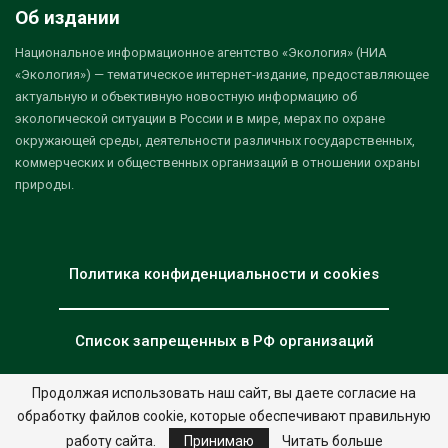
Об издании
Национальное информационное агентство «Экология» (НИА
«Экология») — тематическое интернет-издание, предоставляющее
актуальную и объективную новостную информацию об
экологической ситуации в России и в мире, мерах по охране
окружающей среды, деятельности различных государственных,
коммерческих и общественных организаций в отношении охраны
природы.
Политика конфиденциальности и cookies
Список запрещенных в РФ организаций
Продолжая использовать наш сайт, вы даете согласие на
обработку файлов cookie, которые обеспечивают правильную
© 2026 - НИА "Экология". Все права защищены.
Дизайн:
nia.eco
работу сайта.
Принимаю
Читать больше