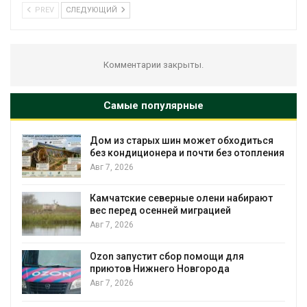
PREV
СЛЕДУЮЩИЙ
Комментарии закрыты.
Самые популярные
Дом из старых шин может обходиться
без кондиционера и почти без отопления
Авг 7, 2026
Камчатские северные олени набирают
вес перед осенней миграцией
и
Авг 7, 2026
А
Ozon запустит сбор помощи для
приютов Нижнего Новгорода
к
Авг 7, 2026