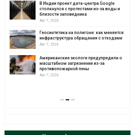
В Индии проект дата-центра Google
столкнулся с протестами из-за воды и
А
близости заповедника
Авг 7, 2026
Геосинтетика на полигоне: как меняется
инфраструктура обращения с отходами
Авг 7, 2026
Американские экологи предупредили о
масштабном загрязнении из-за
противопожарной пены
Авг 7, 2026