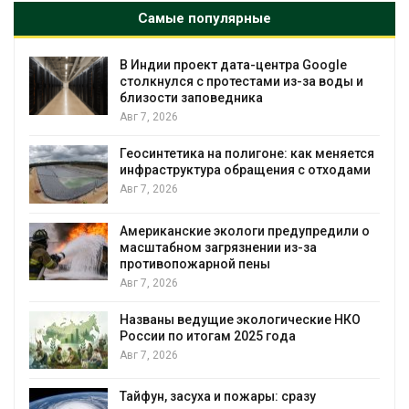
Самые популярные
ogle
Дождевая вода с крыш может помо
воды и
городам переживать жару
Авг 7, 2026
Минприроды потребовало ускорить
меняется
строительство мусорных объектов и
тходами
уборку контейнерных площадок
Авг 7, 2026
едили о
Панамский канал вновь ограничивает
загрузку судов из-за дефицита пресн
воды
Авг 6, 2026
е НКО
В китайской провинции Шэньси из-за
паводков эвакуировали более 140 ты
человек
Авг 6, 2026
МЕГА и ВкусВилл установили