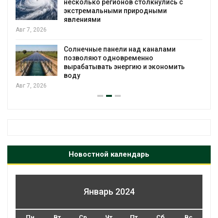
ь с
экообменники для сбора вторсырья
Авг 6, 2026
Учёные предложили получать питье
и
воду из воздуха с помощью ветра
Авг 6, 2026
мить
Новостной календарь
Январь 2024
Пн
Вт
Ср
Чт
Пт
Сб
Вс