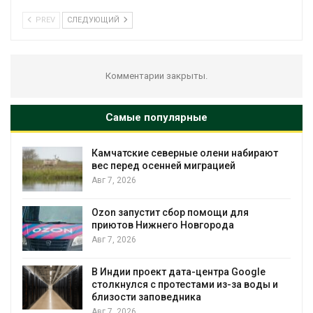
PREV
СЛЕДУЮЩИЙ
Комментарии закрыты.
Самые популярные
Камчатские северные олени набирают
вес перед осенней миграцией
Авг 7, 2026
Ав
Ozon запустит сбор помощи для
к
приютов Нижнего Новгорода
Авг 7, 2026
В Индии проект дата-центра Google
столкнулся с протестами из-за воды и
Ав
близости заповедника
Авг 7, 2026