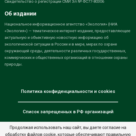
Свидетельство о регистрации СМИ Эл № ФС77-80306
Об издании
Национальное информационное агентство «Экология» (НИА
«Экология») — тематическое интернет-издание, предоставляющее
актуальную и объективную новостную информацию об
экологической ситуации в России и в мире, мерах по охране
окружающей среды, деятельности различных государственных,
коммерческих и общественных организаций в отношении охраны
природы.
Политика конфиденциальности и cookies
Список запрещенных в РФ организаций
Продолжая использовать наш сайт, вы даете согласие на
обработку файлов cookie, которые обеспечивают правильную
© 2026 - НИА "Экология". Все права защищены.
Дизайн:
nia.eco