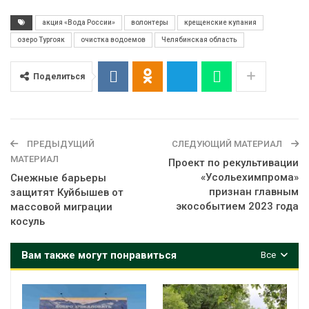
акция «Вода России»
волонтеры
крещенские купания
озеро Тургояк
очистка водоемов
Челябинская область
Поделиться
ПРЕДЫДУЩИЙ
СЛЕДУЮЩИЙ МАТЕРИАЛ
МАТЕРИАЛ
Проект по рекультивации
«Усольехимпрома»
Снежные барьеры
признан главным
защитят Куйбышев от
экособытием 2023 года
массовой миграции
косуль
Вам также могут понравиться
Все