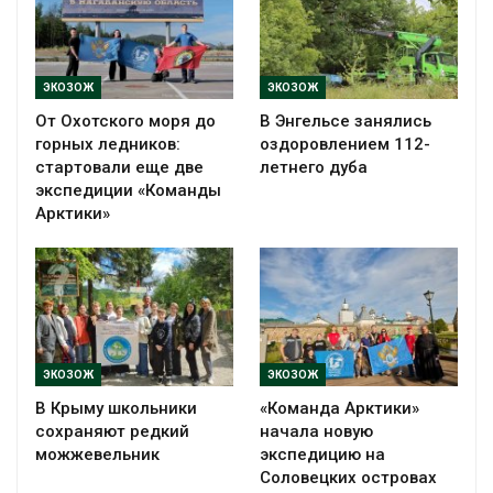
ЭКОЗОЖ
ЭКОЗОЖ
От Охотского моря до
В Энгельсе занялись
горных ледников:
оздоровлением 112-
стартовали еще две
летнего дуба
экспедиции «Команды
Арктики»
ЭКОЗОЖ
ЭКОЗОЖ
В Крыму школьники
«Команда Арктики»
сохраняют редкий
начала новую
можжевельник
экспедицию на
Соловецких островах