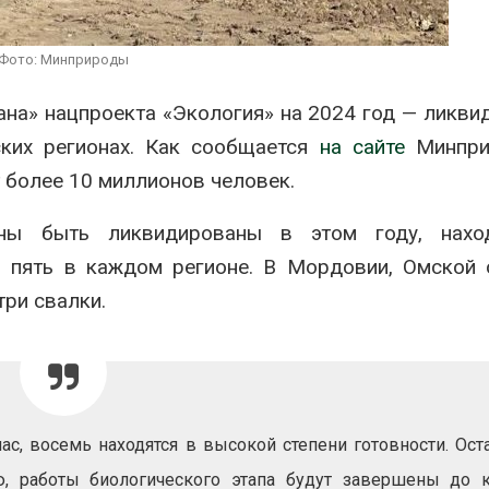
вторсырья
перед осенне
026
Авг 7, 2026
Фото: Минприроды
Учёные предложили
Ozon запусти
получать питьевую воду
помощи для 
ана» нацпроекта «Экология» на 2024 год — ликви
из воздуха с помощью
Нижнего Нов
ветра
Авг 7, 2026
ских регионах. Как сообщается
на сайте
Минпри
026
 более 10 миллионов человек.
ны быть ликвидированы в этом году, нахо
о пять в каждом регионе. В Мордовии, Омской 
три свалки.
ас, восемь находятся в высокой степени готовности. Ост
ию, работы биологического этапа будут завершены до 