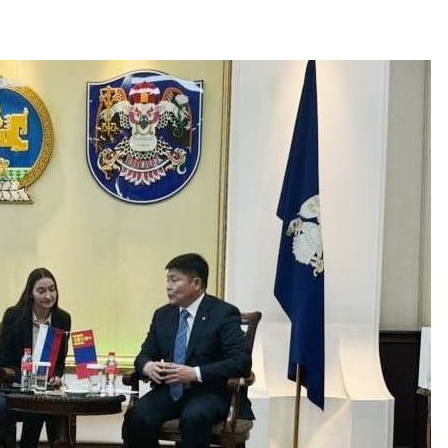
дными явлениями
Авг 8, 2026
026
Региональны
Солнечные панели над
экологически
каналами позволяют
в России фак
одновременно
ушёл от пров
вырабатывать энергию и
наблюдению
ить воду
Авг 8, 2026
026
Южная Корея
Дождевая вода с крыш
развитие сол
может помочь городам
энергетики из
переживать жару
спроса со ст
Авг 7, 2026
Авг 7, 2026
Минприроды
Приток воды 
потребовало ускорить
водохранили
строительство мусорных
Камы в авгус
объектов и уборку
превысить но
нерных площадок
полтора раза
026
Авг 7, 2026
Панамский канал вновь
Евросоюз по