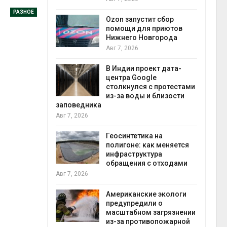
прир
РАЗНОЕ
Авг 7
Ozon запустит сбор
й
помощи для приютов
й контроль
Нижнего Новгорода
тически
Авг 7, 2026
ерок к
В Индии проект дата-
экон
центра Google
Авг 7
столкнулся с протестами
 ускорит
из-за воды и близости
нечной
заповедника
-за роста
Авг 7, 2026
ороны ИИ
Геосинтетика на
полигоне: как меняется
в
инфраструктура
ща Волги и
обращения с отходами
те может
Авг 7, 2026
рму почти в
конт
Американские экологи
Авг 7
предупредили о
масштабном загрязнении
требовал
из-за противопожарной