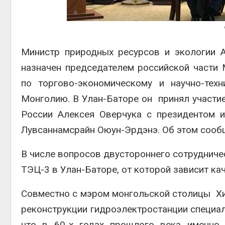
Авг 6, 2
Министр природных ресурсов и экологии 
назначен председателем российской части
по торгово-экономическому и научно-тех
Авг 6, 2
Монголию. В Улан-Баторе он принял участие
России Алексея Оверчука с президентом 
Лувсаннамсрайн Оюун-Эрдэнэ. Об этом соо
В числе вопросов двустороннего сотрудниче
ТЭЦ-3 в Улан-Баторе, от которой зависит ка
Совместно с мэром монгольской столицы Хи
реконструкции гидроэлектростанции специал
что в 60-х годах прошлого века именно