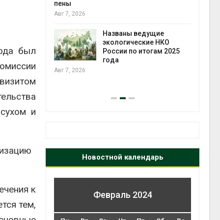
ожения в
пены
ды на фоне
Авг 7, 2026
 от пожаров
Авг 6
Названы ведущие
экологические НКО
ода был
х шин
России по итогам 2025
ться без
года
комиссии
 и почти
Авг 7, 2026
я
 визитом
Авг 6
тельства
лсухом и
низацию
Новостной календарь
ечения к
Февраль 2024
тся тем,
сновные