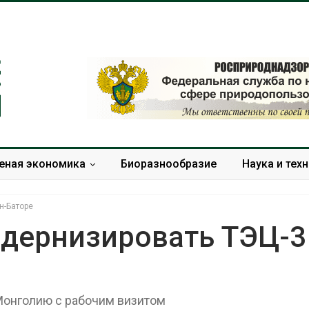
еная экономика
Биоразнообразие
Наука и тех
н-Баторе
дернизировать ТЭЦ-3
Тайфун, засуха и пожары:
Микропласти
сразу несколько
упаковки мо
регионов столкнулись с
усиливать ри
Монголию с рабочим визитом
экстремальными
болезни пече