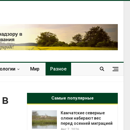
нологии
Мир
Разное
 в
Самые популярные
к из
Камчатские северные
жет
олени набирают вес
ск жировой
перед осенней миграцией
ни
Авг 7, 2026