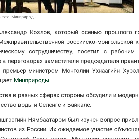
ограничивает загрузку
увеличить вл
судов из-за дефицита
защиту приро
пресной воды
роста ущерба
Фото: Минприроды
026
Авг 7, 2026
Александр Козлов, который осенью прошлого г
В китайской провинции
Дом из стары
Шэньси из-за паводков
может обходи
 Межправительственной российско-монгольской 
эвакуировали более 140
кондиционера
тыс. человек
без отоплени
ническому сотрудничеству, посетил с рабочим
026
Авг 7, 2026
 в переговорах заместителя председателя прави
и премьер-министром Монголии Ухнаагийн Хурэ
бщает
Минприроды
.
ства в разных сферах стороны обсудили и модер
чество воды и Селенге и Байкале.
шгээгийн Нямбаатаром был изучен вопрос привл
истов из России. Их ожидаемое участие объясняе
 Советский Союз помог Монголии построить о