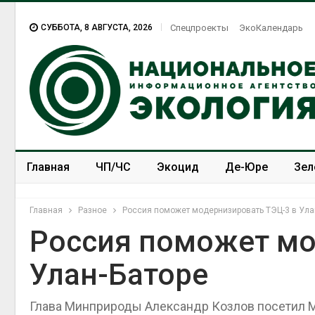
СУББОТА, 8 АВГУСТА, 2026
Спецпроекты
ЭкоКалендарь
Главная
ЧП/ЧС
Экоцид
Де-Юре
Зел
Спецпроекты
ЭкоЗОЖ
Главная
Разное
Россия поможет модернизировать ТЭЦ-3 в Ула
Россия поможет мо
Улан-Баторе
Глава Минприроды Александр Козлов посетил 