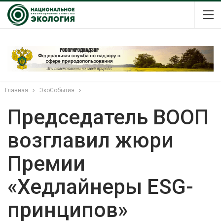
Главная
ЭкоСобытия
Председатель ВООП
возглавил жюри
Премии
«Хедлайнеры ESG-
принципов»