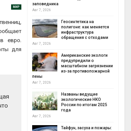
заповедника
МИР
Авг 7, 2026
в
твенниц,
ща Волги и
Геосинтетика на
те может
полигоне: как меняется
сообщает
рму почти в
инфраструктура
конт
обращения с отходами
Авг 7
в евро.
Авг 7, 2026
нты для
требовал
Американские экологи
ожения в
предупредили о
ды на фоне
масштабном загрязнении
 от пожаров
из-за противопожарной
Авг 6
пены
Авг 7, 2026
х шин
ться без
Названы ведущие
щая
 и почти
экологические НКО
что
я
России по итогам 2025
Авг 6
года
Авг 7, 2026
северные
ют вес
Тайфун, засуха и пожары: