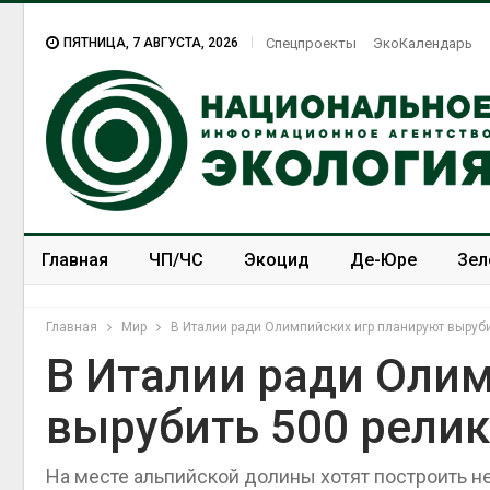
ПЯТНИЦА, 7 АВГУСТА, 2026
Спецпроекты
ЭкоКалендарь
Главная
ЧП/ЧС
Экоцид
Де-Юре
Зел
Спецпроекты
ЭкоЗОЖ
Главная
Мир
В Италии ради Олимпийских игр планируют выруб
В Италии ради Оли
вырубить 500 рели
На месте альпийской долины хотят построить н