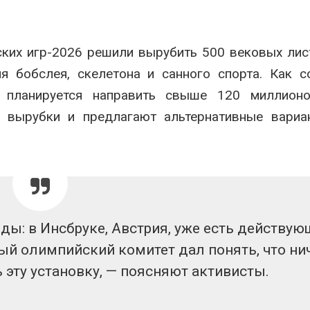
Авг 7, 2026
Минприроды
потребовало ускорить
Приток воды 
ких игр-2026 решили вырубить 500 вековых лис
строительство мусорных
водохранили
объектов и уборку
Камы в авгус
я бобслея, скелетона и санного спорта. Как 
нерных площадок
превысить но
полтора раза
026
кт планируется направить свыше 120 миллионо
Авг 7, 2026
 вырубки и предлагают альтернативные вариа
Панамский канал вновь
ограничивает загрузку
Евросоюз по
судов из-за дефицита
увеличить вл
пресной воды
защиту приро
роста ущерба
026
Авг 7, 2026
В китайской провинции
Шэньси из-за паводков
Дом из стары
эвакуировали более 140
может обходи
зды: в Инсбруке, Австрия, уже есть действую
тыс. человек
кондиционера
ый олимпийский комитет дал понять, что ни
без отоплени
026
Авг 7, 2026
 эту установку, — поясняют активисты.
МЕГА и ВкусВилл
установили
Камчатские 
экообменники для сбора
олени набира