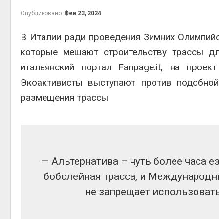
Опубликовано
Фев 23, 2024
В Италии ради проведения Зимних Олимпийс
которые мешают строительству трассы дл
контей
Авг 7, 2
итальянский портал Fanpage.it, на прое
Экоактивисты выступают против подобной
размещения трассы.
Авг 6, 2
— Альтернатива – чуть более часа е
бобслейная трасса, и Международн
Авг 6, 2
не запрещает использовать