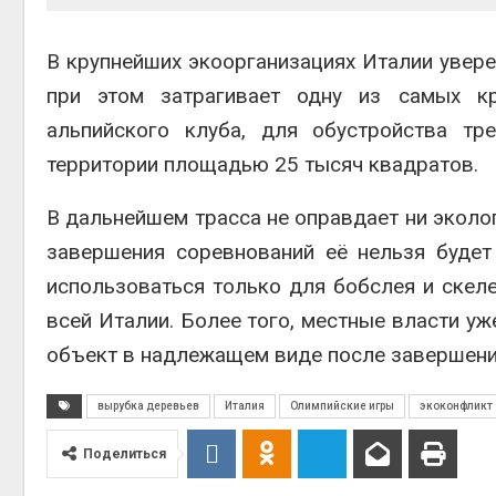
Авг 6, 2
В крупнейших экоорганизациях Италии увере
при этом затрагивает одну из самых кр
альпийского клуба, для обустройства тр
Авг 6, 2
территории площадью 25 тысяч квадратов.
В дальнейшем трасса не оправдает ни эколог
завершения соревнований её нельзя будет
использоваться только для бобслея и скеле
всей Италии. Более того, местные власти уж
объект в надлежащем виде после завершен
вырубка деревьев
Италия
Олимпийские игры
экоконфликт
Поделиться