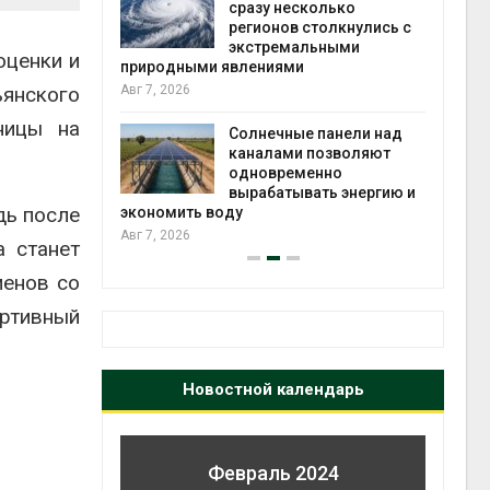
й миграцией
сразу несколько
регионов столкнулись с
Авг 6
экстремальными
оценки и
природными явлениями
т сбор
янского
Авг 7, 2026
приютов
города
ницы на
Солнечные панели над
каналами позволяют
Авг 6
одновременно
вырабатывать энергию и
дь после
экономить воду
Авг 7, 2026
а станет
менов со
ортивный
Новостной календарь
Февраль 2024