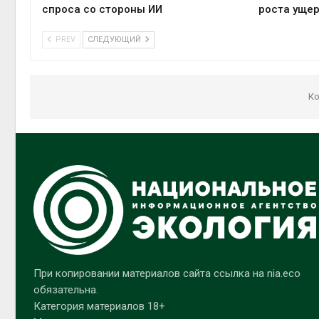
спроса со стороны ИИ
роста ущер
PREV
СЛЕДУЮЩИЙ
Ко
При копировании материалов сайта ссылка на nia.eco
обязательна.
Категория материалов 18+