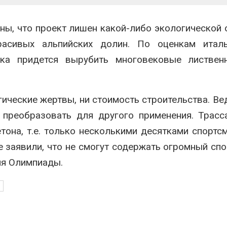
вторсырья
перед осенне
026
Авг 7, 2026
ны, что проект лишен какой-либо экологической 
Учёные предложили
Ozon запусти
асивых альпийских долин. По оценкам италь
получать питьевую воду
помощи для 
из воздуха с помощью
Нижнего Нов
ека придется вырубить многовековые листвен
ветра
Авг 7, 2026
026
ические жертвы, ни стоимость строительства. Ве
 преобразовать для другого применения. Трасс
тона, т.е. только несколькими десятками спортс
е заявили, что не смогут содержать огромный сп
ия Олимпиады.