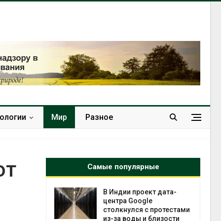
нологии
Мир
Разное
ют
Самые популярные
 ускорит
В Индии проект дата-
нечной
центра Google
-за роста
столкнулся с протестами
ороны ИИ
из-за воды и близости