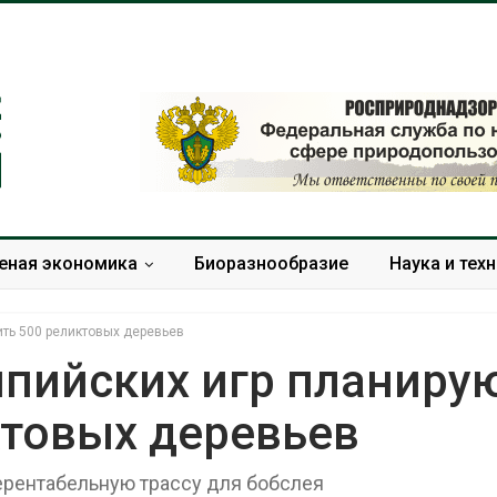
еная экономика
Биоразнообразие
Наука и тех
ить 500 реликтовых деревьев
мпийских игр планиру
ктовых деревьев
Дождевая вода с крыш
Южная Корея
может помочь городам
развитие сол
переживать жару
энергетики из
ерентабельную трассу для бобслея
спроса со ст
Авг 7, 2026