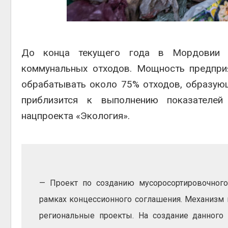
Авг 6, 2
До конца текущего года в Мордовии 
коммунальных отходов. Мощность предприя
обрабатывать около 75% отходов, образующ
Авг 6, 2
приблизится к выполнению показателей
нацпроекта «Экология».
— Проект по созданию мусоросортировочног
рамках концессионного соглашения. Механизм 
региональные проекты. На создание данного