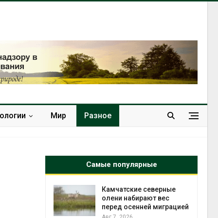
нологии
Мир
Разное
Самые популярные
к из
Камчатские северные
жет
олени набирают вес
ск жировой
перед осенней миграцией
ни
Авг 7, 2026