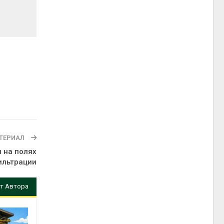
ТЕРИАЛ
и на полях
ильтрации
т Автора