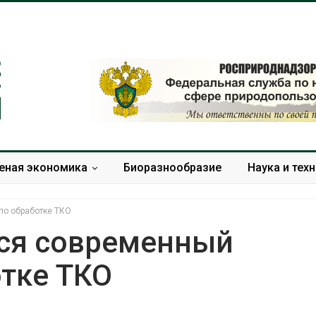
еная экономика
Биоразнообразие
Наука и тех
по обработке ТКО
ся современный
отке ТКО
Тайфун, засуха и пожары:
Микропласти
сразу несколько
упаковки мо
регионов столкнулись с
усиливать ри
экстремальными
болезни пече