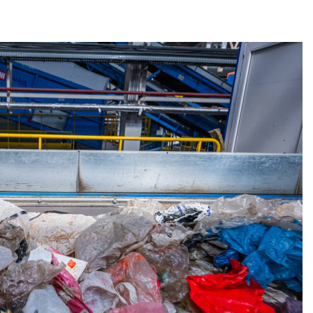
дными явлениями
Авг 8, 2026
026
Региональны
Солнечные панели над
экологически
каналами позволяют
в России фак
одновременно
ушёл от пров
вырабатывать энергию и
наблюдению
ить воду
Авг 8, 2026
026
Южная Корея
Дождевая вода с крыш
развитие сол
может помочь городам
энергетики из
переживать жару
спроса со ст
Авг 7, 2026
Авг 7, 2026
Минприроды
Приток воды 
потребовало ускорить
водохранили
строительство мусорных
Камы в авгус
объектов и уборку
превысить но
нерных площадок
полтора раза
026
Авг 7, 2026
Панамский канал вновь
Евросоюз по