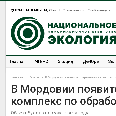
СУББОТА, 8 АВГУСТА, 2026
Спецпроекты
ЭкоКалендарь
Главная
ЧП/ЧС
Экоцид
Де-Юре
Зел
Спецпроекты
ЭкоЗОЖ
Главная
Разное
В Мордовии появится современный комплекс 
В Мордовии появит
комплекс по обраб
Объект будет готов уже в этом году