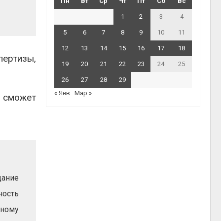
Пн
Вт
Ср
Чт
Пт
Сб
Вс
1
2
3
4
5
6
7
8
9
10
11
12
13
14
15
16
17
18
ертизы,
19
20
21
22
23
24
25
26
27
28
29
« Янв
Мар »
, сможет
дание
ность
нному