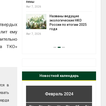
ожения в
пены
ды на фоне
Авг 7, 2026
 от пожаров
Авг 6
Названы ведущие
экологические НКО
твердых
х шин
России по итогам 2025
ться без
года
олит ему
 и почти
Авг 7, 2026
я
чительно
Авг 6
ма ТКО»
Новостной календарь
тся в
ивать
Февраль 2024
иарда