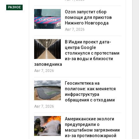
прир
РАЗНОЕ
Авг 7
Ozon запустит сбор
й
помощи для приютов
й контроль
Нижнего Новгорода
тически
Авг 7, 2026
ерок к
В Индии проект дата-
экон
центра Google
Авг 7
столкнулся с протестами
 ускорит
из-за воды и близости
нечной
заповедника
-за роста
Авг 7, 2026
ороны ИИ
Геосинтетика на
полигоне: как меняется
в
инфраструктура
ща Волги и
обращения с отходами
те может
Авг 7, 2026
рму почти в
конт
Американские экологи
Авг 7
предупредили о
масштабном загрязнении
требовал
из-за противопожарной