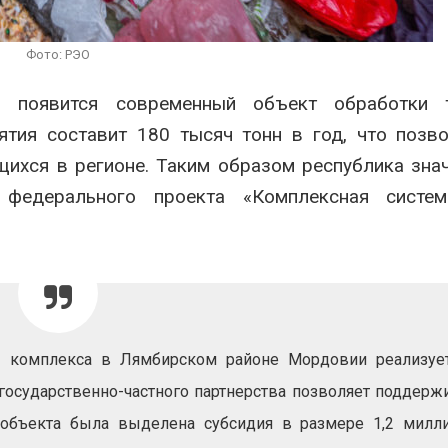
ограничивает загрузку
увеличить вл
судов из-за дефицита
защиту приро
пресной воды
роста ущерба
Фото: РЭО
026
Авг 7, 2026
появится современный объект обработки 
В китайской провинции
Дом из стары
Шэньси из-за паводков
может обходи
тия составит 180 тысяч тонн в год, что позв
эвакуировали более 140
кондиционера
тыс. человек
без отоплени
ихся в регионе. Таким образом республика зна
026
Авг 7, 2026
 федерального проекта «Комплексная систе
о комплекса в Лямбирском районе Мордовии реализуе
государственно-частного партнерства позволяет поддерж
 объекта была выделена субсидия в размере 1,2 милл