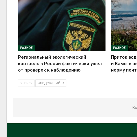
РАЗНОЕ
РАЗНОЕ
Региональный экологический
Приток вод
контроль в России фактически ушёл
и Камы в а
от проверок к наблюдению
норму почт
PREV
СЛЕДУЮЩИЙ
Ко