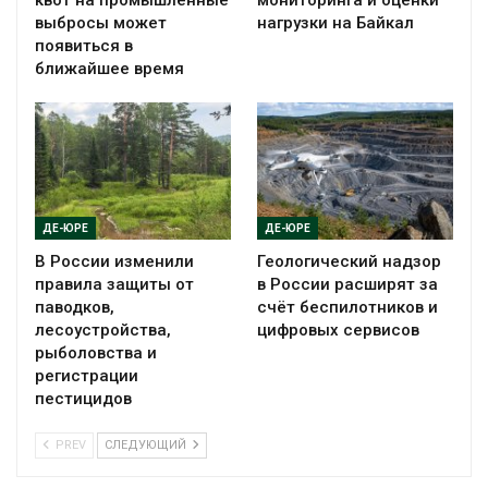
выбросы может
нагрузки на Байкал
появиться в
ближайшее время
ДЕ-ЮРЕ
ДЕ-ЮРЕ
В России изменили
Геологический надзор
правила защиты от
в России расширят за
паводков,
счёт беспилотников и
лесоустройства,
цифровых сервисов
рыболовства и
регистрации
пестицидов
PREV
СЛЕДУЮЩИЙ