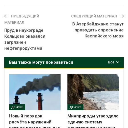
ПРЕДЫДУЩИЙ
СЛЕДУЮЩИЙ МАТЕРИАЛ
МАТЕРИАЛ
В Азербайджане станут
проводить опреснение
Пруд в наукограде
Каспийского моря
Кольцово оказался
загрязнен
нефтепродуктами
Вам также могут понравиться
Все
ДЕ-ЮРЕ
ДЕ-ЮРЕ
Новый порядок
Минприроды утвердило
расчёта нарушений
единую систему
квот на промышленные
мониторинга и оценки