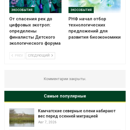
ЭКОСОБЫТИЯ
ЭКОСОБЫТИЯ
От спасения рек до
РНФ начал отбор
цифровых экотроп:
технологических
определены
предложений для
финалисты Детского
развития биоэкономики
экологического форума
PREV
СЛЕДУЮЩИЙ
Комментарии закрыты.
Самые популярные
Камчатские северные олени набирают
Тайф
вес перед осенней миграцией
нес
экс
Авг 7, 2026
явл