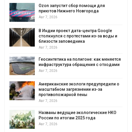
Авг 7, 2026
Ozon запустит сбор помощи для
приютов Нижнего Новгорода
Сол
Авг 7, 2026
поз
выр
вод
В Индии проект дата-центра Google
столкнулся с протестами из-за воды и
Авг 7, 2026
близости заповедника
Авг 7, 2026
Дож
гор
Геосинтетика на полигоне: как меняется
Авг 
инфраструктура обращения с отходами
Авг 7, 2026
Мин
стр
убо
Американские экологи предупредили о
масштабном загрязнении из-за
Авг 
противопожарной пены
Авг 7, 2026
Пан
заг
вод
Названы ведущие экологические НКО
России по итогам 2025 года
Авг 
Авг 7, 2026
В к