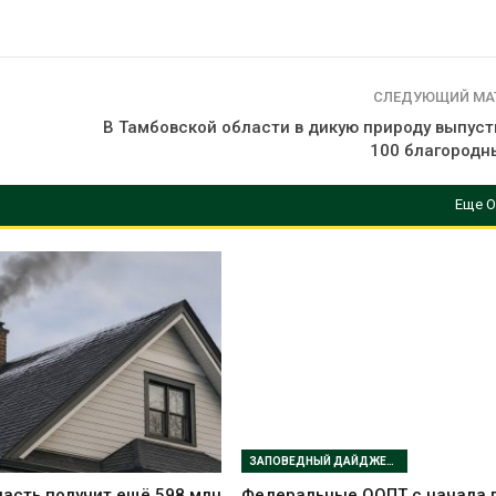
СЛЕДУЮЩИЙ МА
е
В Тамбовской области в дикую природу выпуст
100 благородн
Еще О
ЗАПОВЕДНЫЙ ДАЙДЖЕСТ
асть получит ещё 598 млн
Федеральные ООПТ с начала 