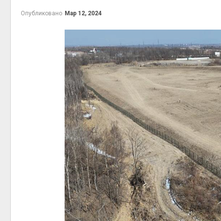
Авг 6, 2026
Опубликовано
Мар 12, 2024
Учёные предложили
получать питьевую воду
из воздуха с помощью
ветра
Авг 6, 2026
Приложение «Экопульс»
для контроля мусорных
площадок запустят в
запов
сентябре
Авг 7, 2
Авг 6, 2026
Европа теряет всё
больше лесной
биомассы из-за засух,
вредителей и рубок
Авг 7, 2
Авг 6, 2026
В горах Карачаево-
Черкесии выявили новые
места произрастания