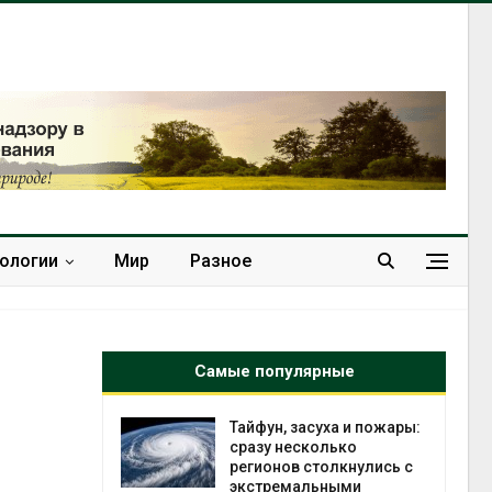
нологии
Мир
Разное
Самые популярные
ха и пожары:
МЕГА и ВкусВилл
лько
установили
лкнулись с
экообменники для сбора
ными
вторсырья