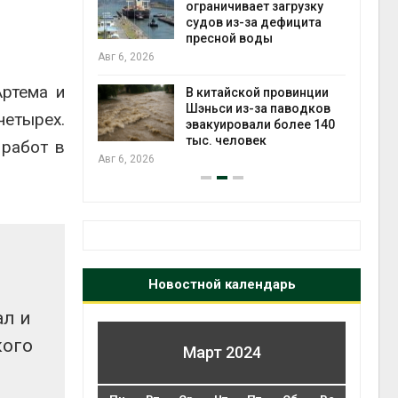
 загрузку
краснокнижных растений
пен
дефицита
Авг 6, 2026
Авг 7
ы
Учёные научили салат
производить «животный»
Артема и
провинции
белок для растительного
а паводков
мяса
четырех.
 более 140
Авг 6, 2026
Авг 7
 работ в
Новостной календарь
ал и
кого
Март 2024