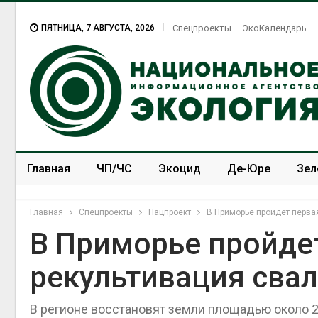
ПЯТНИЦА, 7 АВГУСТА, 2026
Спецпроекты
ЭкоКалендарь
Главная
ЧП/ЧС
Экоцид
Де-Юре
Зел
Спецпроекты
ЭкоЗОЖ
Главная
Спецпроекты
Нацпроект
В Приморье пройдет перва
В Приморье пройде
рекультивация сва
МЕГА и ВкусВилл
установили
экообменники для сбора
В регионе восстановят земли площадью около 2
вторсырья