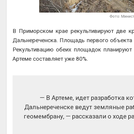
краснокнижных растений
пены
Авг 6, 2026
Авг 7, 2
Фото: Минис
Учёные научили салат
производить «животный»
В Приморском крае рекультивируют две кр
белок для растительного
мяса
Дальнереченска. Площадь первого объекта с
Авг 6, 2026
Авг 7, 2
Рекультивацию обеих площадок планируют 
Артеме составляет уже 80%.
— В Артеме, идет разработка ко
Дальнереченске ведут земляные ра
геомембрану, — рассказали о ходе р