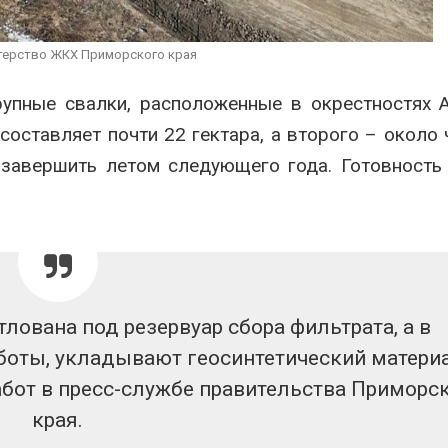
ограничивает
судов из-за 
026
пресной вод
терство ЖКХ Приморского края
Авг 6, 2026
Названы ведущие
экологические НКО
упные свалки, расположенные в окрестностях 
России по итогам 2025
В китайской 
года
Шэньси из-з
оставляет почти 22 гектара, а второго – около 
эвакуировали
026
тыс. человек
завершить летом следующего года. Готовность
Авг 6, 2026
тлована под резервуар сбора фильтрата, а в
боты, укладывают геосинтетический матери
абот в пресс-службе правительства Приморс
края.