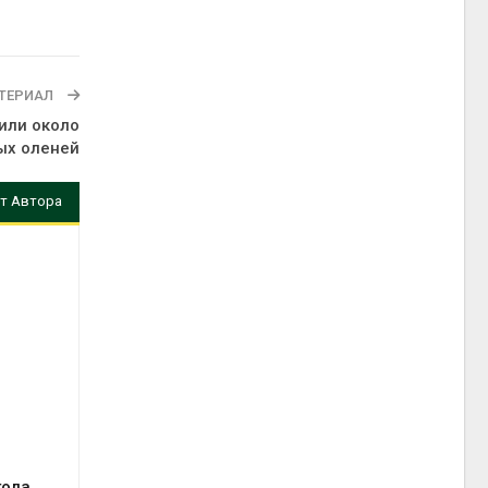
ТЕРИАЛ
или около
ых оленей
т Автора
года