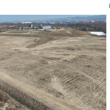
природными явлениями
Авг 7, 2026
Ozon запустит сбор
помощи для приютов
Нижнего Новгорода
Солнечные п
каналами по
Авг 7, 2026
одновремен
вырабатыват
В Индии проект дата-
экономить воду
центра Google
Авг 7, 2026
столкнулся с протестами
из-за воды и близости
едника
Дождевая во
может помоч
026
переживать 
Авг 7, 2026
Геосинтетика на
полигоне: как меняется
инфраструктура
Минприроды
обращения с отходами
потребовало
строительст
026
объектов и у
контейнерных площадок
Американские экологи
Авг 7, 2026
предупредили о
масштабном загрязнении
из-за противопожарной
Панамский к