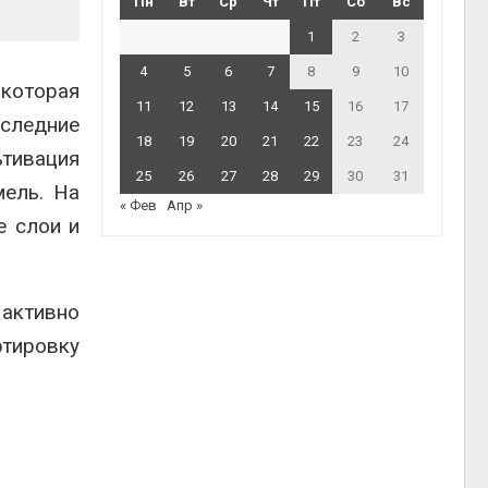
Пн
Вт
Ср
Чт
Пт
Сб
Вс
1
2
3
4
5
6
7
8
9
10
которая
11
12
13
14
15
16
17
оследние
18
19
20
21
22
23
24
ьтивация
25
26
27
28
29
30
31
мель. На
« Фев
Апр »
е слои и
 активно
ртировку