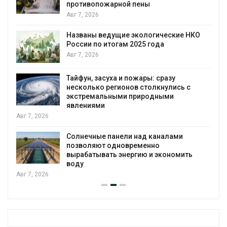
воды
Авг 6, 2026
е НКО
В китайской провинции Шэньси из-за
паводков эвакуировали более 140 тыс
человек
Авг 6, 2026
МЕГА и ВкусВилл установили
 с
экообменники для сбора вторсырья
Авг 6, 2026
Учёные предложили получать питьев
воду из воздуха с помощью ветра
Авг 6, 2026
ить