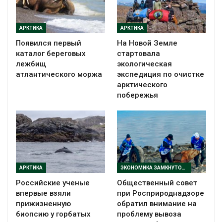
АРКТИКА
АРКТИКА
Появился первый
На Новой Земле
каталог береговых
стартовала
лежбищ
экологическая
атлантического моржа
экспедиция по очистке
арктического
побережья
АРКТИКА
ЭКОНОМИКА ЗАМКНУТОГО ЦИКЛА
Российские ученые
Общественный совет
впервые взяли
при Росприроднадзоре
прижизненную
обратил внимание на
биопсию у горбатых
проблему вывоза