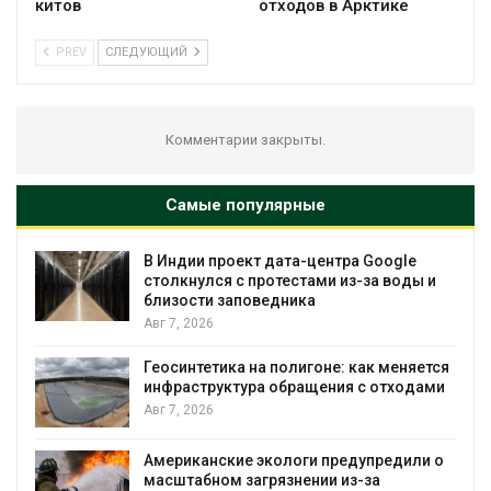
китов
отходов в Арктике
PREV
СЛЕДУЮЩИЙ
Комментарии закрыты.
Самые популярные
gle
Дождевая вода с крыш может помоч
оды и
городам переживать жару
Авг 7, 2026
Минприроды потребовало ускорить
еняется
строительство мусорных объектов и
ходами
уборку контейнерных площадок
Авг 7, 2026
дили о
Панамский канал вновь ограничивает
загрузку судов из-за дефицита пресно