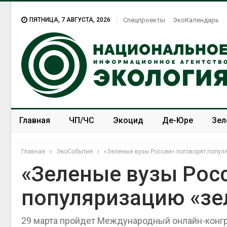
ПЯТНИЦА, 7 АВГУСТА, 2026
Спецпроекты
ЭкоКалендарь
Главная
ЧП/ЧС
Экоцид
Де-Юре
Зел
Спецпроекты
ЭкоЗОЖ
Главная
ЭкоСобытия
«Зеленые вузы России» поговорят попул
«Зеленые вузы Рос
популяризацию «зе
29 марта пройдет Международный онлайн-конгр