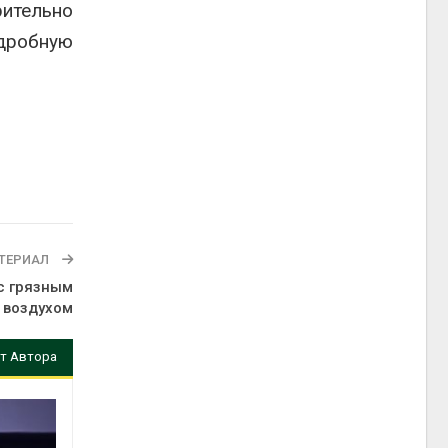
тельно
дробную
ТЕРИАЛ
с грязным
воздухом
т Автора