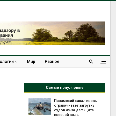
нологии
Мир
Разное
Самые популярные
е экологи
Панамский канал вновь
и о
ограничивает загрузку
загрязнении
судов из-за дефицита
вопожарной
пресной воды