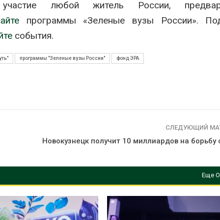
участие любой житель России, предвари
айте
программы «Зеленые вузы России». По
йте
события.
ть"
программы "Зеленые вузы России"
фонд ЭРА
СЛЕДУЮЩИЙ МА
Новокузнецк получит 10 миллиардов на борьбу 
Еще О