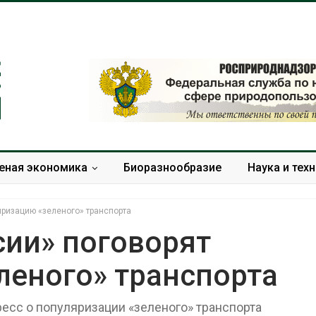
еная экономика
Биоразнообразие
Наука и тех
яризацию «зеленого» транспорта
сии» поговорят
леного» транспорта
В горах Карачаево-
Американски
Черкесии выявили новые
предупредил
места произрастания
масштабном 
есс о популяризации «зеленого» транспорта
краснокнижных растений
из-за проти