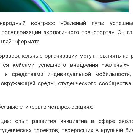
может появиться в
Дождевая во
йшее время
может помоч
переживать 
026
Авг 7, 2026
ародный конгресс «Зеленый путь: успешн
В Ирбите начнут
расчистку Ницы после
Минприроды
популяризации экологичного транспорта». Он ст
рекордного дождевого
потребовало 
онлайн-формате.
паводка
строительст
объектов и у
026
контейнерных площадок
образовательные организации могут повлиять на 
Авг 7, 2026
ятся кейсами успешного внедрения «зеленых» 
 и средствами индивидуальной мобильности, 
я окружающей среды, студенческого сообщества
бежные спикеры в четырех секциях:
ции: опыт развития инициатив в сфере эколо
туденческих проектов, переросших в крупный би