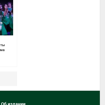
сты
ума
Об издании