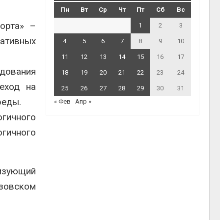
Пн
Вт
Ср
Чт
Пт
Сб
Вс
порта» –
1
2
3
нативных
4
5
6
7
8
9
10
11
12
13
14
15
16
17
едования
18
19
20
21
22
23
24
еход на
25
26
27
28
29
30
31
реды.
« Фев
Апр »
огичного
огичного
изующий
узовском