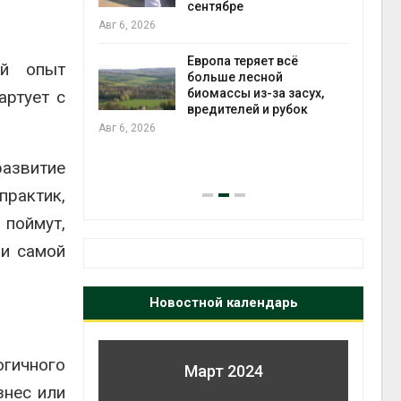
да с крыш
сентябре
ь городам
бли
Авг 6, 2026
жару
Авг 6
Европа теряет всё
ый опыт
больше лесной
биомассы из-за засух,
артует с
ускорить
вредителей и рубок
во мусорных
Авг 6, 2026
борку
Авг 6
развитие
практик,
поймут,
 и самой
Новостной календарь
гичного
Март 2024
знес или