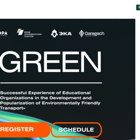
пены
026
Авг 7, 2026
Учёные научили салат
производить «животный»
Названы вед
белок для растительного
экологическ
мяса
России по ит
года
026
Авг 7, 2026
Засуха в Индонезии
увеличила производство
Тайфун, засух
соли почти в 20 раз
сразу нескол
регионов сто
Авг 6, 2026
экстремальн
природными явлениями
В пяти странах Амазонии
Авг 7, 2026
задержали более 800
человек в ходе операции
против экологических
Солнечные п
плений
каналами по
одновремен
026
вырабатывать
экономить воду
Новый порядок расчёта
Авг 7, 2026
нарушений квот на
промышленные выбросы