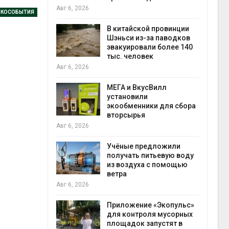
Авг 6, 2026
Авг 6
ЭКОСОБЫТИЯ
В китайской провинции
ущие
Шэньси из-за паводков
ие НКО
эвакуировали более 140
огам 2025
тыс. человек
Авг 6, 2026
Авг 6
МЕГА и ВкусВилл
а и пожары:
установили
ько
экообменники для сбора
лкнулись с
вторсырья
ыми
Авг 6, 2026
Учёные предложили
получать питьевую воду
анели над
из воздуха с помощью
зволяют
ветра
прес
но
Авг 6, 2026
Авг 6
 энергию и
Приложение «Экопульс»
для контроля мусорных
площадок запустят в