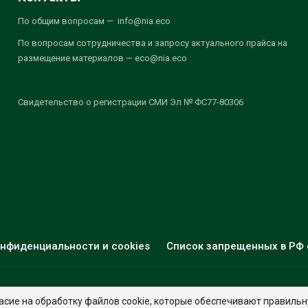
По общим вопросам — info@nia.eco
По вопросам сотрудничества и запросу актуального прайса на
размещение материалов — eco@nia.eco
Свидетельство о регистрации СМИ Эл № ФС77-80306
нфиденциальности и cookies
Список запрещенных в РФ 
© 2026 - НИА "Экология". Все права защищены.
Дизайн:
nia.eco
асие на обработку файлов cookie, которые обеспечивают правильн