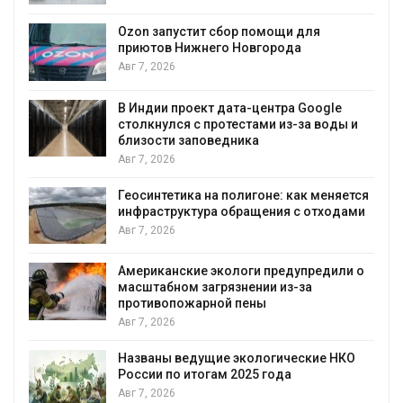
А
Ozon запустит сбор помощи для
к
приютов Нижнего Новгорода
Авг 7, 2026
В Индии проект дата-центра Google
столкнулся с протестами из-за воды и
А
близости заповедника
Авг 7, 2026
Геосинтетика на полигоне: как меняется
инфраструктура обращения с отходами
Авг 7, 2026
Американские экологи предупредили о
масштабном загрязнении из-за
противопожарной пены
Авг 7, 2026
Названы ведущие экологические НКО
России по итогам 2025 года
Авг 7, 2026
я