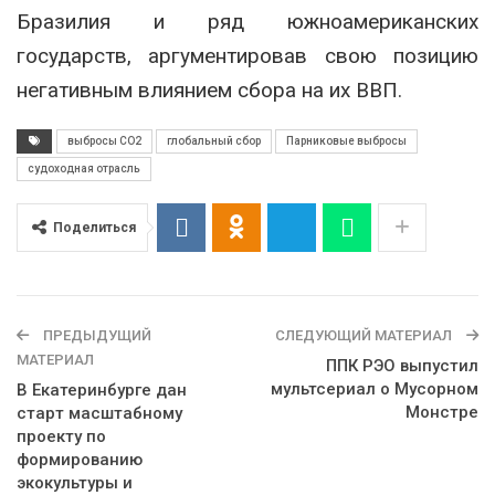
Бразилия и ряд южноамериканских
государств, аргументировав свою позицию
негативным влиянием сбора на их ВВП.
выбросы СО2
глобальный сбор
Парниковые выбросы
судоходная отрасль
Поделиться
ПРЕДЫДУЩИЙ
СЛЕДУЮЩИЙ МАТЕРИАЛ
МАТЕРИАЛ
ППК РЭО выпустил
мультсериал о Мусорном
В Екатеринбурге дан
Монстре
старт масштабному
проекту по
формированию
экокультуры и