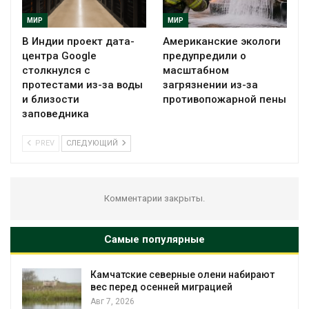
МИР
МИР
В Индии проект дата-
Американские экологи
центра Google
предупредили о
столкнулся с
масштабном
протестами из-за воды
загрязнении из-за
и близости
противопожарной пены
заповедника
PREV
СЛЕДУЮЩИЙ
Комментарии закрыты.
Самые популярные
Камчатские северные олени набирают
и
вес перед осенней миграцией
Авг 7, 2026