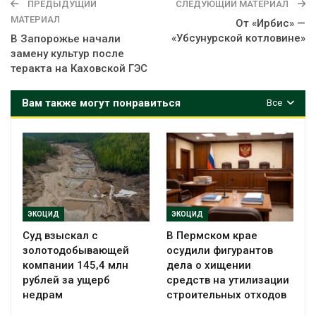
ПРЕДЫДУЩИЙ
СЛЕДУЮЩИЙ МАТЕРИАЛ
МАТЕРИАЛ
От «Ирбис» —
«Убсунурской котловине»
В Запорожье начали
замену культур после
теракта на Каховской ГЭС
Вам также могут понравиться
Все
ЭКОЦИД
ЭКОЦИД
Суд взыскал с
В Пермском крае
золотодобывающей
осудили фигурантов
компании 145,4 млн
дела о хищении
рублей за ущерб
средств на утилизации
недрам
строительных отходов