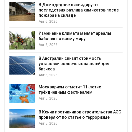
В Домодедове ликвидируют
последствия разлива химикатов после
пожара на складе
Авг 6, 2026
Изменение климата меняет ареалы
бабочек по всему миру
Авг 6, 2026
В Австралии снизят стоимость
установки солнечных панелей для
бизнеса
Авг 6, 2026
Москвариум отметит 11-летие
трёхдневным фестивалем
Авг 5, 2026
А
В Кении противников строительства АЭС
т
проверяют по статье о терроризме
Авг 5, 2026