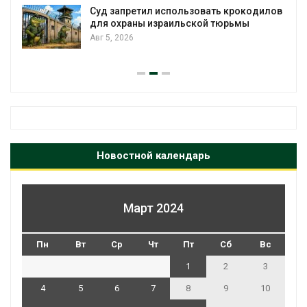
Суд запретил использовать крокодилов
для охраны израильской тюрьмы
Авг 5, 2026
Новостной календарь
Март 2024
Пн
Вт
Ср
Чт
Пт
Сб
Вс
1
2
3
4
5
6
7
8
9
10