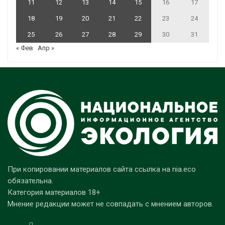
11
12
13
14
15
16
17
18
19
20
21
22
23
24
25
26
27
28
29
30
31
« Фев
Апр »
При копировании материалов сайта ссылка на nia.eco
обязательна.
Категория материалов 18+
Мнение редакции может не совпадать с мнением авторов.