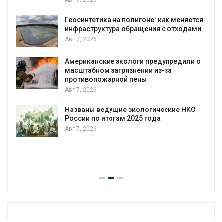
Дождевая вода с крыш может помочь
городам переживать жару
няется
Авг 7, 2026
одами
Минприроды потребовало ускорить
строительство мусорных объектов и
уборку контейнерных площадок
или о
Авг 7, 2026
Панамский канал вновь ограничивает
загрузку судов из-за дефицита пресной
воды
 НКО
Авг 6, 2026
В китайской провинции Шэньси из-за
паводков эвакуировали более 140 тыс.
человек
Авг 6, 2026