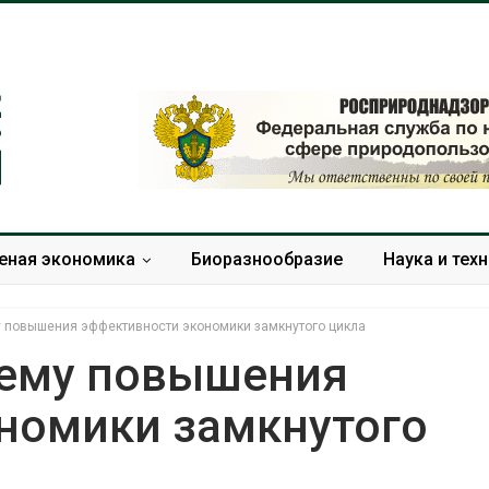
еная экономика
Биоразнообразие
Наука и тех
у повышения эффективности экономики замкнутого цикла
тему повышения
номики замкнутого
Панамский канал вновь
В горах Кар
ограничивает загрузку
Черкесии в
судов из-за дефицита
места прои
пресной воды
краснокниж