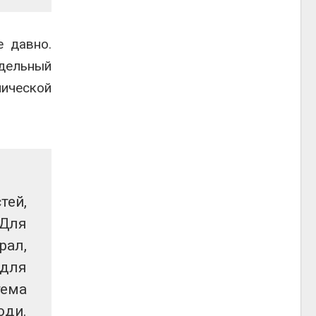
 давно.
дельный
ической
тей,
 Для
рал,
 для
тема
юди.