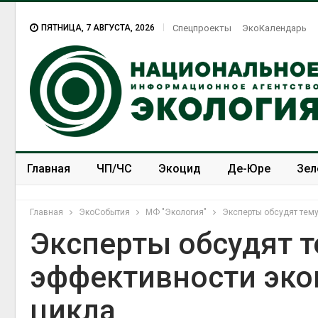
ПЯТНИЦА, 7 АВГУСТА, 2026
Спецпроекты
ЭкоКалендарь
Главная
ЧП/ЧС
Экоцид
Де-Юре
Зел
Спецпроекты
ЭкоЗОЖ
Главная
ЭкоСобытия
МФ "Экология"
Эксперты обсудят тем
Эксперты обсудят 
эффективности эко
В Домодедове
ликвидируют
цикла
последствия разлива
химикатов после пожара