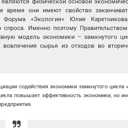
 являются физической основой экономиче
е время они имеют свойство заканчиват
р Форума «Экология» Юлия Каретникова
о спроса. Именно поэтому Правительство
ивную модель экономики – замкнутого ци
 вовлечения сырья из отходов во втори
циации содействия экономики замкнутого цикла 
цикла повышает эффективность экономики, но ин
предприятия.