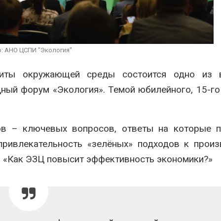
сентябре
может появ
ближайшее время
 2026
Авг 6, 2026
Европа теряет всё
больше лесной
В Ирбите на
: АНО ЦСПИ "Экология"
биомассы из-за засух,
расчистку 
вредителей и рубок
рекордног
паводка
 2026
иты окружающей среды состоится одно из 
Авг 6, 2026
ный форум «Экология». Темой юбилейного, 15-г
в – ключевых вопросов, ответы на которые п
привлекательность «зелёных» подходов к произ
: «Как ЭЗЦ повысит эффективность экономики?»