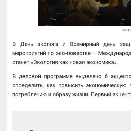
Авг 5, 2026
Авг 6,
Суд запретил
использовать
крокодилов для охраны
Фото
израильской тюрьмы
Авг 5, 2026
Авг 6,
В День эколога и Всемирный день защ
мероприятий по эко-повестке – Международ
станет «Экология как новая экономика».
В деловой программе выделено 6 акценто
определить, как повысить экономическую 
потреблению и образу жизни. Первый акцент