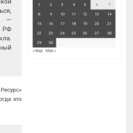
ской
1
2
3
4
5
6
7
ься,
8
9
10
11
12
13
14
. —
15
16
17
18
19
20
21
м РФ
22
23
24
25
26
27
28
кла.
29
30
чный
« Мар
Май »
«Ресурс»
огда это