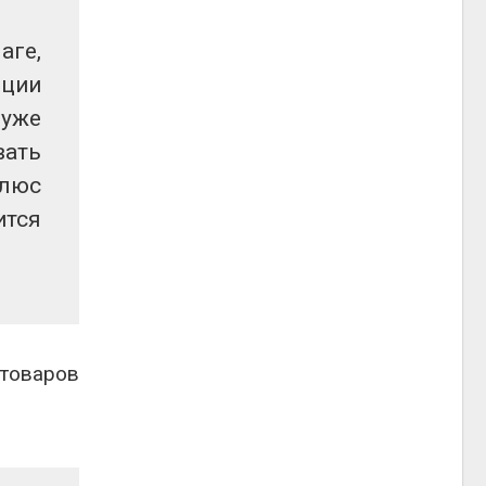
аге,
иции
 уже
вать
плюс
ится
 товаров