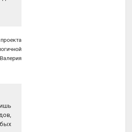
 проекта
логичной
 Валерия
лишь
ов,
обых