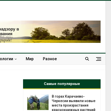
нологии
Мир
Разное
Самые популярные
ачаево-
В Домодедове
ыявили новые
ликвидируют
зрастания
последствия разлива
ных растений
химикатов после пожара