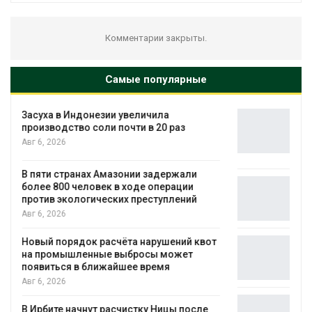
Комментарии закрыты.
Самые популярные
В Австралии снизят стоимость
установки солнечных панелей для
бизнеса
Авг 6, 2026
Москвариум отметит 11-летие
трёхдневным фестивалем
Авг 5, 2026
т
В Кении противников строительства АЭС
проверяют по статье о терроризме
Авг 5, 2026
Суд запретил использовать крокодилов