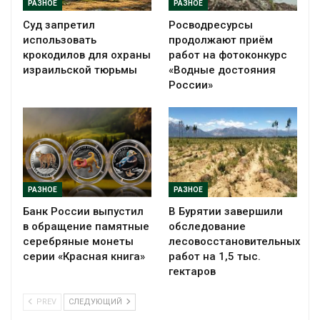
РАЗНОЕ
РАЗНОЕ
Суд запретил
Росводресурсы
использовать
продолжают приём
крокодилов для охраны
работ на фотоконкурс
израильской тюрьмы
«Водные достояния
России»
РАЗНОЕ
РАЗНОЕ
Банк России выпустил
В Бурятии завершили
в обращение памятные
обследование
серебряные монеты
лесовосстановительных
серии «Красная книга»
работ на 1,5 тыс.
гектаров
PREV
СЛЕДУЮЩИЙ