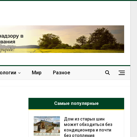
нологии
Мир
Разное
Самые популярные
ебли в
Дом из старых шин
ревращают в
может обходиться без
кспортное
кондиционера и почти
без отопления