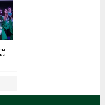
сты
ума