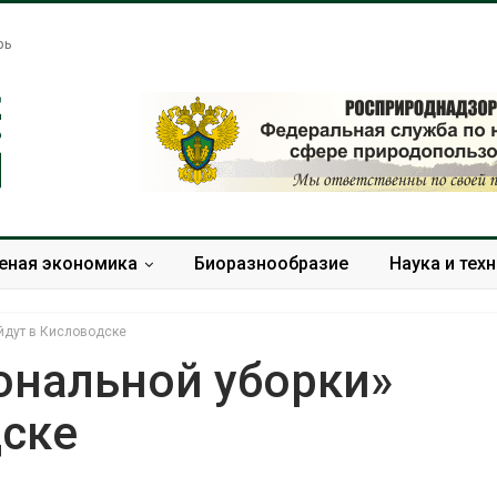
рь
еная экономика
Биоразнообразие
Наука и тех
йдут в Кисловодске
ональной уборки»
дске
Названы ведущие
Банановые ст
экологические НКО
Бангладеш п
России по итогам 2025
текстиль и э
года
сырьё