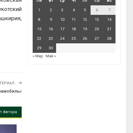
Пн
Вт
Ср
Чт
Пт
Сб
Вс
котский
1
2
3
4
5
6
7
ашкирия,
8
9
10
11
12
13
14
15
16
17
18
19
20
21
22
23
24
25
26
27
28
29
30
« Мар
Май »
ТЕРИАЛ
фамобиль»
т Автора