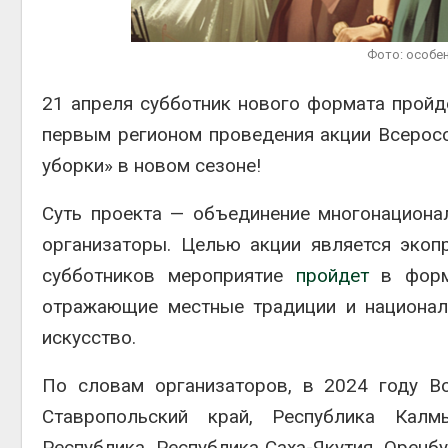
контей
Фото: особе
Авг 7, 2
21 апреля субботник нового формата пройд
первым регионом проведения акции Всеросс
уборки» в новом сезоне!
Авг 6, 2
Суть проекта — объединение многонациона
организаторы. Целью акции является экоп
субботников мероприятие
пройдет
в форма
отражающие местные традиции и националь
искусство.
По словам организаторов, в 2024 году Вс
Ставропольский край, Республика Калмы
Республика, Республика Саха-Якутия, Оренб