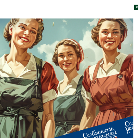
026
Авг 9, 2026
Тайфун, засуха и пожары:
Микропласти
сразу несколько
упаковки мо
регионов столкнулись с
усиливать ри
экстремальными
болезни пече
дными явлениями
Авг 8, 2026
026
Региональны
Солнечные панели над
экологически
каналами позволяют
в России фак
одновременно
ушёл от пров
вырабатывать энергию и
наблюдению
ить воду
Авг 8, 2026
026
Южная Корея
Дождевая вода с крыш
развитие сол
может помочь городам
энергетики из
переживать жару
спроса со ст
Авг 7, 2026
Авг 7, 2026
Минприроды
Приток воды 
потребовало ускорить
водохранили