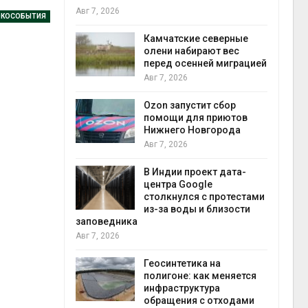
Авг 7, 2026
Авг 7
ЭКОСОБЫТИЯ
к из
Камчатские северные
жет
олени набирают вес
ск жировой
перед осенней миграцией
ни
Авг 7, 2026
прир
Авг 7
Ozon запустит сбор
й
помощи для приютов
й контроль
Нижнего Новгорода
тически
Авг 7, 2026
ерок к
В Индии проект дата-
экон
центра Google
Авг 7
столкнулся с протестами
 ускорит
из-за воды и близости
нечной
заповедника
-за роста
Авг 7, 2026
ороны ИИ
Геосинтетика на
полигоне: как меняется
в
инфраструктура
ща Волги и
обращения с отходами