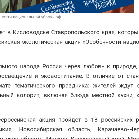
строительство мусорных
Камы в авгус
объектов и уборку
превысить но
нерных площадок
полтора раза
нности-национальной-уборки.рф
026
Авг 7, 2026
ет в Кисловодске Ставропольского края, которы
Панамский канал вновь
Евросоюз по
ограничивает загрузку
увеличить вл
ийская экологическая акция «Особенности наци
судов из-за дефицита
защиту приро
пресной воды
роста ущерба
026
Авг 7, 2026
льного народа России через любовь к природе,
росвещение и эковоспитание. В отличие от ста
те тематического праздника: жителей ждут с
ный колорит, включая блюда местной кухни, к
ероссийская акция пройдет в 18 российских р
кия, Новосибирская область, Карачаево-Чер
ургская область, Москва, Красноярский край, Мо