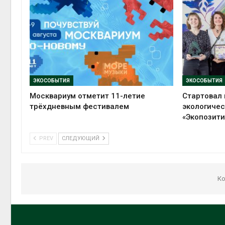
ЭКОСОБЫТИЯ
ЭКОСОБЫТИЯ
Москвариум отметит 11-летие
Стартовал 
трёхдневным фестивалем
экологиче
«Экопозити
PREV
СЛЕДУЮЩИЙ
Ко