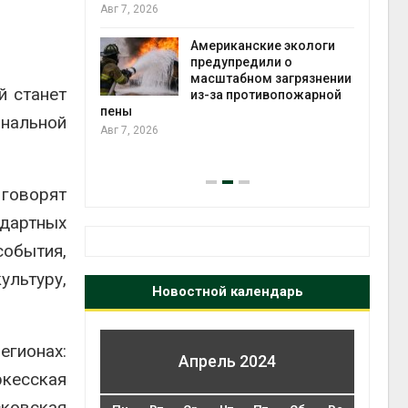
те может
Авг 7, 2026
рму почти в
конт
Американские экологи
Авг 7
предупредили о
масштабном загрязнении
й станет
требовал
из-за противопожарной
ожения в
пены
ональной
ды на фоне
Авг 7, 2026
 от пожаров
Авг 6
 говорят
ндартных
обытия,
ультуру,
Новостной календарь
егионах:
Апрель 2024
кесская
сковская