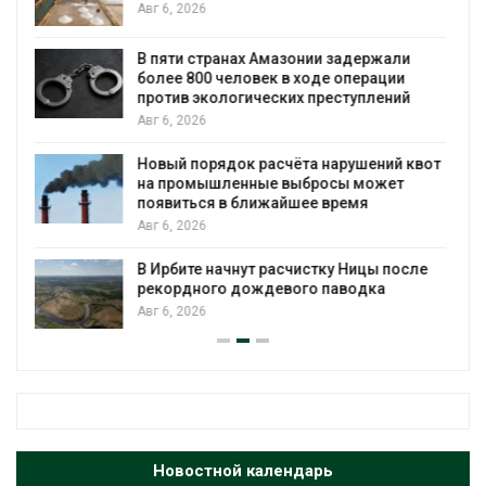
Авг 6, 2026
Москвариум отметит 11-летие
трёхдневным фестивалем
Авг 5, 2026
В Кении противников строительства АЭС
квот
проверяют по статье о терроризме
Авг 5, 2026
Суд запретил использовать крокодилов
для охраны израильской тюрьмы
ле
Авг 5, 2026
Новостной календарь