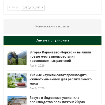
PREV
СЛЕДУЮЩИЙ
Комментарии закрыты.
Самые популярные
и
В Домодедове ликвидируют
последствия разлива химикатов после
пожара на складе
Авг 6, 2026
Изменение климата меняет ареалы
го
бабочек по всему миру
Авг 6, 2026
В Австралии снизят стоимость
установки солнечных панелей для
бизнеса